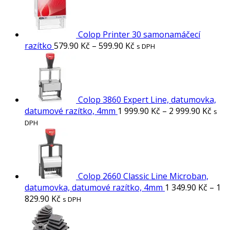
Colop Printer 30 samonamáčecí
razítko
579.90
Kč
–
599.90
Kč
s DPH
Colop 3860 Expert Line, datumovka,
datumové razítko, 4mm
1 999.90
Kč
–
2 999.90
Kč
s
DPH
Colop 2660 Classic Line Microban,
datumovka, datumové razítko, 4mm
1 349.90
Kč
–
1
829.90
Kč
s DPH