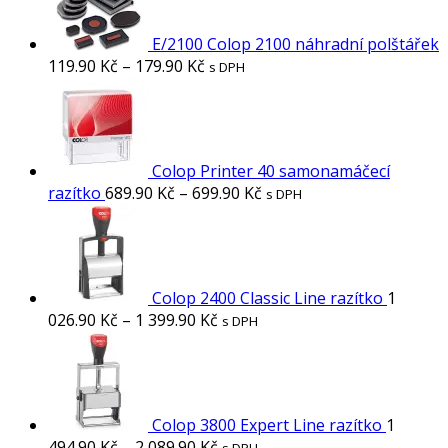
E/2100 Colop 2100 náhradní polštářek
119.90
Kč
–
179.90
Kč
s DPH
Colop Printer 40 samonamáčecí
razítko
689.90
Kč
–
699.90
Kč
s DPH
Colop 2400 Classic Line razítko
1
026.90
Kč
–
1 399.90
Kč
s DPH
Colop 3800 Expert Line razítko
1
494.90
Kč
–
2 089.90
Kč