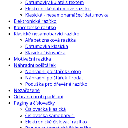
Datumovky kulaté s textem
Elektronické datumové razítko
Klasická - nesamonamáčecí datumovka
Elektronické razítko
Kancelářské razítko
Klasické nesamobarvící razítko
Alfabet znaková razítka
Datumovka klasicka
Klasická číslovačka
Motivační razítka
Náhradní polštářek
Náhradní polštářek Colop
Náhradní polštářek Trodat
Poduška pro dřevěné razítko
Nezařazené
Ochrana proti padělání
Paginy a číslovačky
Číslovačka klasická
Číslovačka samobarvící
Elektronické číslovací razítko