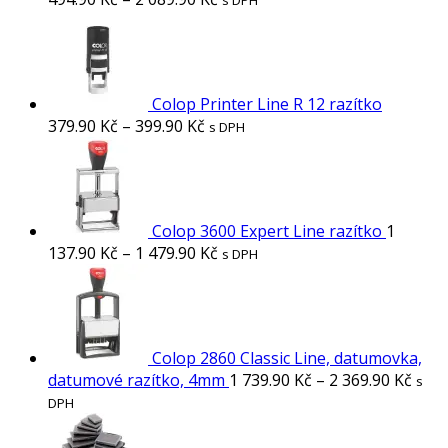
s DPH
Colop Printer Line R 12 razítko
379.90
Kč
–
399.90
Kč
s DPH
Colop 3600 Expert Line razítko
1
137.90
Kč
–
1 479.90
Kč
s DPH
Colop 2860 Classic Line, datumovka,
datumové razítko, 4mm
1 739.90
Kč
–
2 369.90
Kč
s
DPH