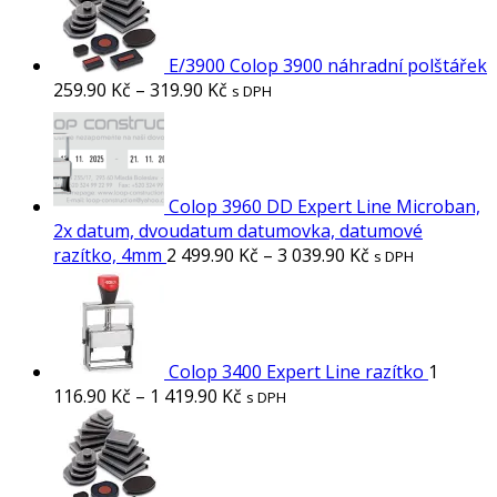
E/3900 Colop 3900 náhradní polštářek
259.90
Kč
–
319.90
Kč
s DPH
Colop 3960 DD Expert Line Microban,
2x datum, dvoudatum datumovka, datumové
razítko, 4mm
2 499.90
Kč
–
3 039.90
Kč
s DPH
Colop 3400 Expert Line razítko
1
116.90
Kč
–
1 419.90
Kč
s DPH