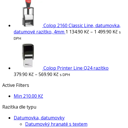
Colop 2160 Classic Line, datumovka,
datumové razítko, 4mm
1 134.90
Kč
–
1 499.90
Kč
s
DPH
Colop Printer Line Q24 razítko
379.90
Kč
–
569.90
Kč
s DPH
Active Filters
Min
210.00
Kč
Razítka dle typu
Datumovka, datumovky
Datumovký hranaté s textem