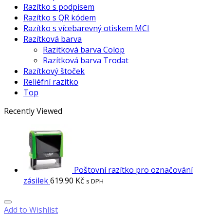
Razítko s podpisem
Razítko s QR kódem
Razítko s vícebarevný otiskem MCI
Razítková barva
Razitková barva Colop
Razítková barva Trodat
Razítkový štoček
Reliéfní razítko
Top
Recently Viewed
Poštovní razítko pro označování
zásilek
619.90
Kč
s DPH
Add to Wishlist