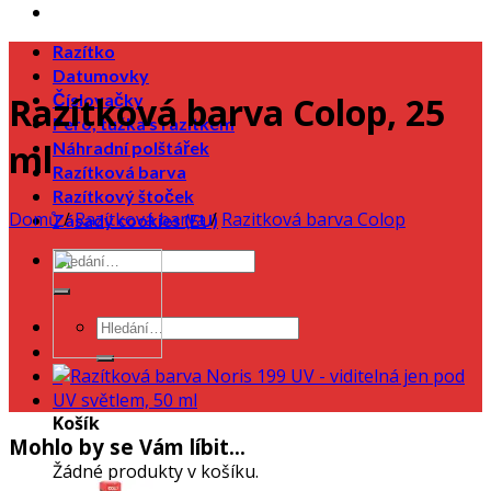
Razítko
Datumovky
Číslovačky
Razítková barva Colop, 25
Pero, tužka s razítkem
ml
Náhradní polštářek
Razítková barva
Razítkový štoček
Domů
/
Razítková barva
/
Razitková barva Colop
Zásady cookies (EU)
0
Košík
Mohlo by se Vám líbit…
Žádné produkty v košíku.