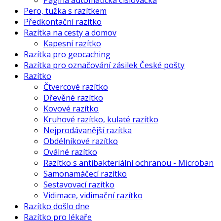
Pagina automatická číslovačka
Pero, tužka s razítkem
Předkontační razítko
Razítka na cesty a domov
Kapesní razítko
Razítka pro geocaching
Razítka pro označování zásilek České pošty
Razítko
Čtvercové razítko
Dřevěné razítko
Kovové razítko
Kruhové razítko, kulaté razítko
Nejprodávanější razítka
Obdélníkové razítko
Oválné razítko
Razítko s antibakteriální ochranou - Microban
Samonamáčecí razítko
Sestavovací razítko
Vidimace, vidimační razítko
Razítko došlo dne
Razítko pro lékaře