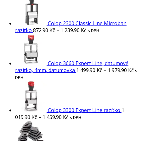
Colop 2300 Classic Line Microban
razítko
872.90
Kč
–
1 239.90
Kč
s DPH
Colop 3660 Expert Line, datumové
razítko, 4mm, datumovka
1 499.90
Kč
–
1 979.90
Kč
s
DPH
Colop 3300 Expert Line razítko
1
019.90
Kč
–
1 459.90
Kč
s DPH