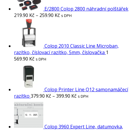
E/2800 Colop 2800 náhradní polštářek
219.90
Kč
–
259.90
Kč
s DPH
Colop 2010 Classic Line Microban,
razítko, číslovací razítko, 5mm, číslovačka
1
569.90
Kč
s DPH
Colop Printer Line Q12 samonamáčecí
razítko
379.90
Kč
–
399.90
Kč
s DPH
Colop 3960 Expert Line, datumovka,