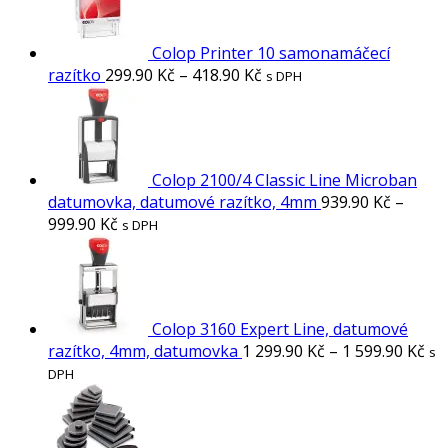
Colop Printer 10 samonamáčecí
razítko
299.90
Kč
–
418.90
Kč
s DPH
Colop 2100/4 Classic Line Microban
datumovka, datumové razítko, 4mm
939.90
Kč
–
999.90
Kč
s DPH
Colop 3160 Expert Line, datumové
razítko, 4mm, datumovka
1 299.90
Kč
–
1 599.90
Kč
s
DPH