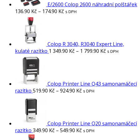
E/2600 Colop 2600 náhradní polštářek
136.90
Kč
–
174.90
Kč
s DPH
Colop R 3040, R3040 Expert Line,
kulaté razítko
1 349.90
Kč
–
1 799.90
Kč
s DPH
Colop Printer Line Q43 samonamáčecí
razítko
519.90
Kč
–
924.90
Kč
s DPH
Colop Printer Line Q20 samonamáčecí
razítko
349.90
Kč
–
549.90
Kč
s DPH