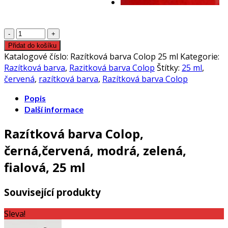
Razítková
barva
Přidat do košíku
Colop,
Katalogové číslo:
Razítková barva Colop 25 ml
Kategorie:
25
Razítková barva
,
Razitková barva Colop
Štítky:
25 ml
,
ml
červená
,
razítková barva
,
Razítková barva Colop
množství
Popis
Další informace
Razítková barva Colop,
černá,červená, modrá, zelená,
fialová, 25 ml
Související produkty
Sleva!