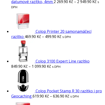
datumové razítko, 4mm
2 269.90
Kč
–
2 949.90
Kč
s
DPH
Colop Printer 20 samonamáčecí
razítko
469.90
Kč
–
499.90
Kč
s DPH
Colop 3100 Expert Line razítko
849.90
Kč
–
1 099.90
Kč
s DPH
Colop Pocket Stamp R 30 razítko i pro
Geocaching
619.90
Kč
–
636.90
Kč
s DPH