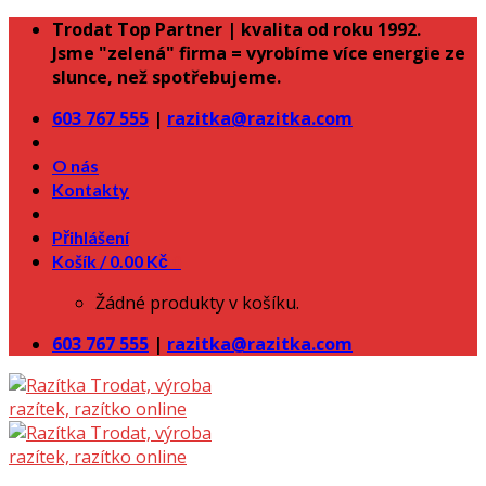
Skip
Trodat Top Partner | kvalita od roku 1992.
to
Jsme "zelená" firma = vyrobíme více energie ze
content
slunce, než spotřebujeme.
603 767 555
|
razitka@razitka.com
O nás
Kontakty
Přihlášení
Košík /
0.00
Kč
0
Žádné produkty v košíku.
603 767 555
|
razitka@razitka.com