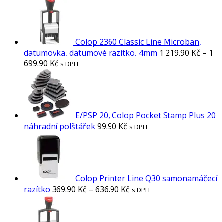
Colop 2360 Classic Line Microban,
datumovka, datumové razítko, 4mm
1 219.90
Kč
–
1
699.90
Kč
s DPH
E/PSP 20, Colop Pocket Stamp Plus 20
náhradní polštářek
99.90
Kč
s DPH
Colop Printer Line Q30 samonamáčecí
razítko
369.90
Kč
–
636.90
Kč
s DPH