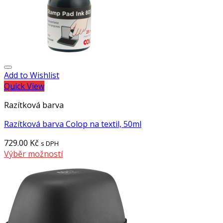
Add to Wishlist
Quick View
Razítková barva
Razítková barva Colop na textil, 50ml
729.00
Kč
s DPH
Výběr možností