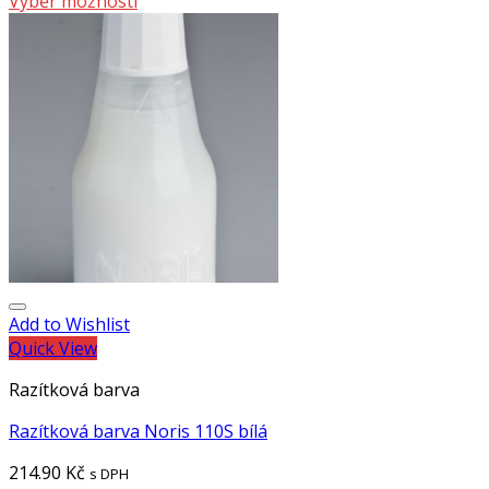
Výběr možností
Add to Wishlist
Quick View
Razítková barva
Razítková barva Noris 110S bílá
214.90
Kč
s DPH