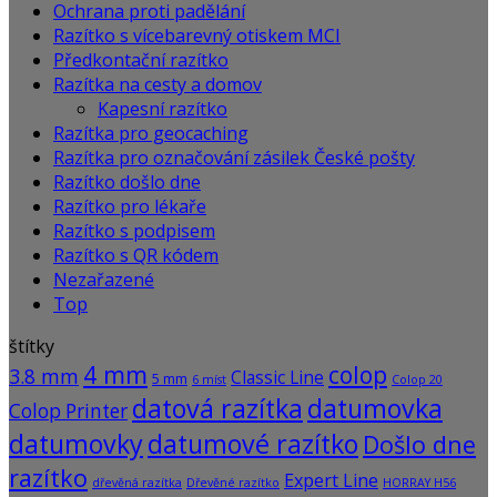
Ochrana proti padělání
Razítko s vícebarevný otiskem MCI
Předkontační razítko
Razítka na cesty a domov
Kapesní razítko
Razítka pro geocaching
Razítka pro označování zásilek České pošty
Razítko došlo dne
Razítko pro lékaře
Razítko s podpisem
Razítko s QR kódem
Nezařazené
Top
štítky
4 mm
colop
3.8 mm
Classic Line
5 mm
6 míst
Colop 20
datová razítka
datumovka
Colop Printer
datumovky
datumové razítko
Došlo dne
razítko
Expert Line
dřevěná razítka
Dřevěné razítko
HORRAY H56