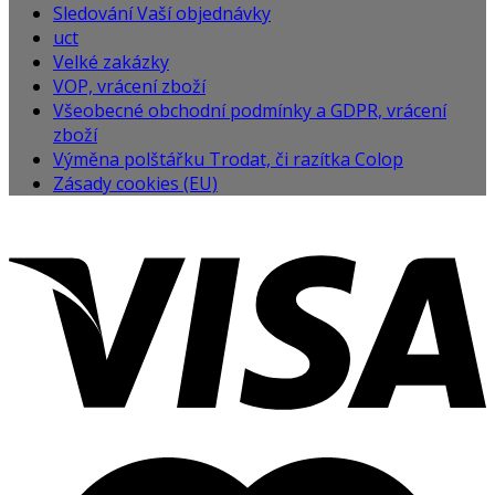
Sledování Vaší objednávky
uct
Velké zakázky
VOP, vrácení zboží
Všeobecné obchodní podmínky a GDPR, vrácení
zboží
Výměna polštářku Trodat, či razítka Colop
Zásady cookies (EU)