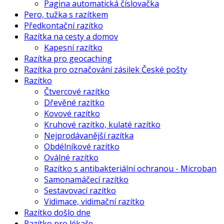
Pagina automatická číslovačka
Pero, tužka s razítkem
Předkontační razítko
Razítka na cesty a domov
Kapesní razítko
Razítka pro geocaching
Razítka pro označování zásilek České pošty
Razítko
Čtvercové razítko
Dřevěné razítko
Kovové razítko
Kruhové razítko, kulaté razítko
Nejprodávanější razítka
Obdélníkové razítko
Oválné razítko
Razítko s antibakteriální ochranou - Microban
Samonamáčecí razítko
Sestavovací razítko
Vidimace, vidimační razítko
Razítko došlo dne
Razítko pro lékaře