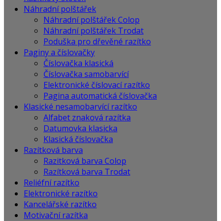
Náhradní polštářek
Náhradní polštářek Colop
Náhradní polštářek Trodat
Poduška pro dřevěné razítko
Paginy a číslovačky
Číslovačka klasická
Číslovačka samobarvící
Elektronické číslovací razítko
Pagina automatická číslovačka
Klasické nesamobarvící razítko
Alfabet znaková razítka
Datumovka klasicka
Klasická číslovačka
Razítková barva
Razitková barva Colop
Razítková barva Trodat
Reliéfní razítko
Elektronické razítko
Kancelářské razítko
Motivační razítka