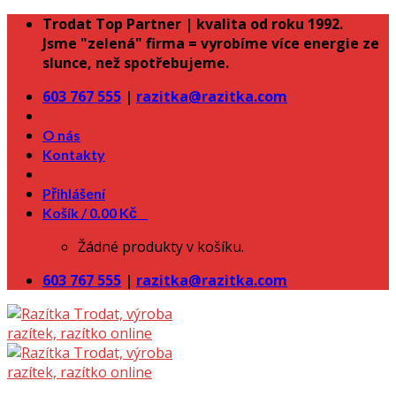
Skip
Trodat Top Partner | kvalita od roku 1992.
to
Jsme "zelená" firma = vyrobíme více energie ze
content
slunce, než spotřebujeme.
603 767 555
|
razitka@razitka.com
O nás
Kontakty
Přihlášení
Košík /
0.00
Kč
0
Žádné produkty v košíku.
603 767 555
|
razitka@razitka.com