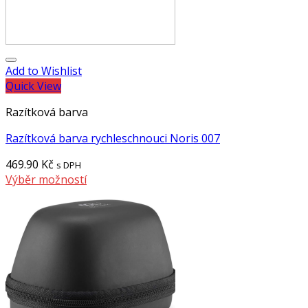
Add to Wishlist
Quick View
Razítková barva
Razítková barva rychleschnouci Noris 007
469.90
Kč
s DPH
Výběr možností