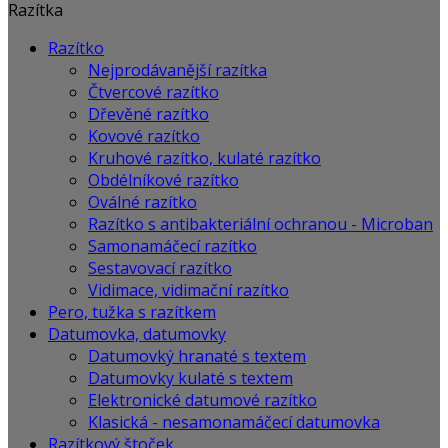
Razítka
Razítko
Nejprodávanější razítka
Čtvercové razítko
Dřevěné razítko
Kovové razítko
Kruhové razítko, kulaté razítko
Obdélníkové razítko
Oválné razítko
Razítko s antibakteriální ochranou - Microban
Samonamáčecí razítko
Sestavovací razítko
Vidimace, vidimační razítko
Pero, tužka s razítkem
Datumovka, datumovky
Datumovký hranaté s textem
Datumovky kulaté s textem
Elektronické datumové razítko
Klasická - nesamonamáčecí datumovka
Razítkový štoček