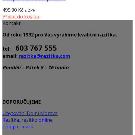
499.90
Kč
s DPH
Přidat do košíku
Kontakt
Od roku 1992 pro Vás vyrábíme kvalitní razítka.
603 767 555
tel:
email:
razitka@razitka.com
Pondělí – Pátek 8 – 16 hodin
DOPORUČUJEME
Ubytování Dolní Morava
Razítka, razítko online
Colop e-mark