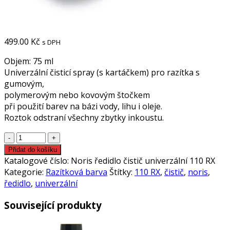
499.00
Kč
s DPH
Objem: 75 ml
Univerzální čisticí spray (s kartáčkem) pro razítka s
gumovým,
polymerovým nebo kovovým štočkem
při použití barev na bázi vody, lihu i oleje.
Roztok odstraní všechny zbytky inkoustu.
Noris
ředidlo
Přidat do košíku
-
Katalogové číslo:
Noris ředidlo čistič univerzální 110 RX
čistič
Kategorie:
Razítková barva
Štítky:
110 RX
,
čistič
,
noris
,
univerzální
ředidlo
,
univerzální
110
Související produkty
RX
množství