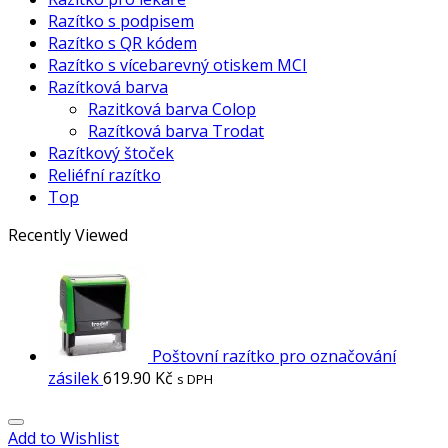
Razítko s podpisem
Razítko s QR kódem
Razítko s vícebarevný otiskem MCI
Razítková barva
Razitková barva Colop
Razítková barva Trodat
Razítkový štoček
Reliéfní razítko
Top
Recently Viewed
Poštovní razítko pro označování
zásilek
619.90
Kč
s DPH
Add to Wishlist