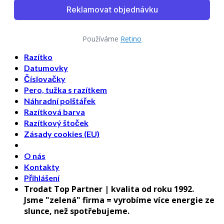
Používáme
Retino
Razítko
Datumovky
Číslovačky
Pero, tužka s razítkem
Náhradní polštářek
Razítková barva
Razítkový štoček
Zásady cookies (EU)
O nás
Kontakty
Přihlášení
Trodat Top Partner | kvalita od roku 1992.
Jsme "zelená" firma = vyrobíme více energie ze
slunce, než spotřebujeme.