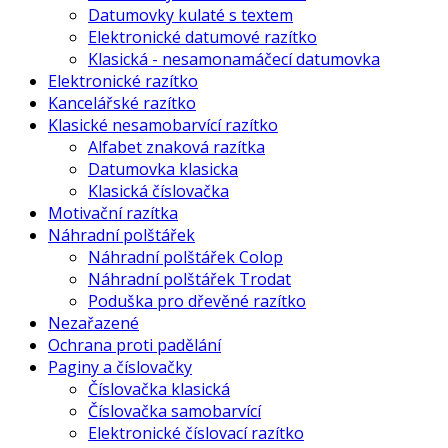
Datumovky kulaté s textem
Elektronické datumové razítko
Klasická - nesamonamáčecí datumovka
Elektronické razítko
Kancelářské razítko
Klasické nesamobarvící razítko
Alfabet znaková razítka
Datumovka klasicka
Klasická číslovačka
Motivační razítka
Náhradní polštářek
Náhradní polštářek Colop
Náhradní polštářek Trodat
Poduška pro dřevěné razítko
Nezařazené
Ochrana proti padělání
Paginy a číslovačky
Číslovačka klasická
Číslovačka samobarvící
Elektronické číslovací razítko