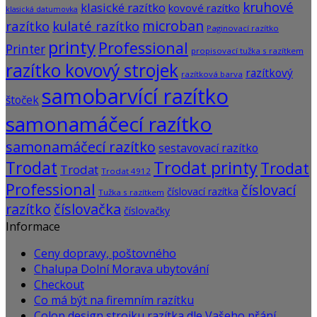
kruhové
klasické razítko
kovové razítko
klasická datumovka
microban
razítko
kulaté razítko
Paginovací razítko
printy
Professional
Printer
propisovací tužka s razítkem
razítko kovový strojek
razítkový
razítková barva
samobarvící razítko
štoček
samonamáčecí razítko
samonamáčecí razítko
sestavovací razítko
Trodat
Trodat printy
Trodat
Trodat
Trodat 4912
Professional
číslovací
číslovací razítka
Tužka s razítkem
razítko
číslovačka
číslovačky
Informace
Ceny dopravy, poštovného
Chalupa Dolní Morava ubytování
Checkout
Co má být na firemním razítku
Colop design strojku razítka dle Vašeho přání