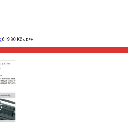
k
619.90
Kč
s DPH