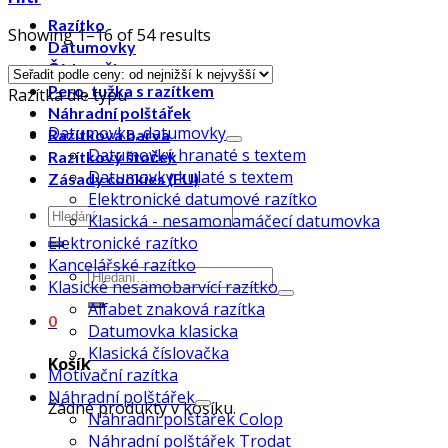
Razítko
Showing 1–16 of 54 results
Datumovky
Číslovačky
Pero, tužka s razítkem
Razítka dle typu
Náhradní polštářek
Datumovka, datumovky
Razítková barva
Datumovký hranaté s textem
Razítkový štoček
Datumovky kulaté s textem
Zásady cookies (EU)
Elektronické datumové razítko
Klasická - nesamonamáčecí datumovka
Elektronické razítko
Kancelářské razítko
Klasické nesamobarvící razítko
Alfabet znaková razítka
0
Datumovka klasicka
Klasická číslovačka
Košík
Motivační razítka
Náhradní polštářek
Žádné produkty v košíku.
Náhradní polštářek Colop
Náhradní polštářek Trodat