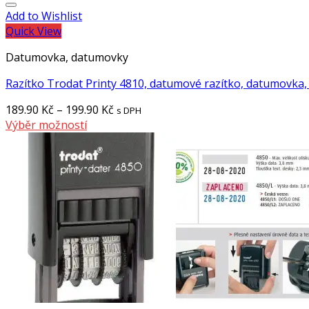
Add to Wishlist
Quick View
Datumovka, datumovky
Razítko Trodat Printy 4810, datumové razítko, datumovka,
189.90
Kč
–
199.90
Kč
s DPH
Výběr možností