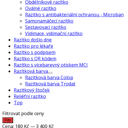
Obdélníkové razítko
Oválné razítko
Razítko s antibakteriální ochranou - Microban
Samonamáčecí razítko
Sestavovací razítko
Vidimace, vidimační razítko
Razítko došlo dne
Razítko pro lékaře
Razítko s podpisem
Razítko s QR kódem
Razítko s vícebarevný otiskem MCI
Razítková barva
Razitková barva Colop
Razítková barva Trodat
Razítkový štoček
Reliéfní razítko
Top
Filtrovat podle ceny
Minimální
Maximální
Filtr
cena
cena
Cena:
180 Kč
—
3 400 Kč