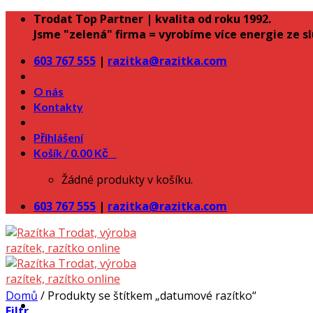
Skip
Trodat Top Partner | kvalita od roku 1992.
to
Jsme "zelená" firma = vyrobíme více energie ze s
content
603 767 555
|
razitka@razitka.com
O nás
Kontakty
Přihlášení
Košík /
0.00
Kč
0
Žádné produkty v košíku.
603 767 555
|
razitka@razitka.com
Domů
/
Produkty se štítkem „datumové razítko“
Filtr