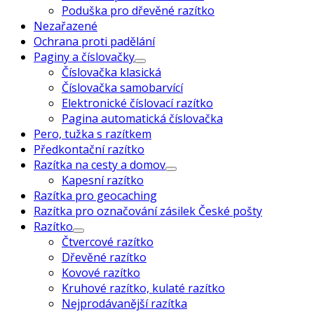
Poduška pro dřevěné razítko
Nezařazené
Ochrana proti padělání
Paginy a číslovačky
Číslovačka klasická
Číslovačka samobarvící
Elektronické číslovací razítko
Pagina automatická číslovačka
Pero, tužka s razítkem
Předkontační razítko
Razítka na cesty a domov
Kapesní razítko
Razítka pro geocaching
Razítka pro označování zásilek České pošty
Razítko
Čtvercové razítko
Dřevěné razítko
Kovové razítko
Kruhové razítko, kulaté razítko
Nejprodávanější razítka