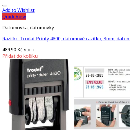
Add to Wishlist
Quick View
Datumovka, datumovky
Razítko Trodat Printy 4800, datumové razítko, 3mm, datu
489.90
Kč
s DPH
Přidat do košíku