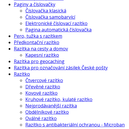
Paginy a číslovačky
Číslovačka klasická
Číslovačka samobarvící
Elektronické číslovací razítko
Pagina automatická číslovačka
Pero, tužka s razítkem
Předkontační razítko
Razítka na cesty a domov
Kapesní razítko
Razítka pro geocaching
Razítka pro označování zásilek České pošty
Razítko
Čtvercové razítko
Dřevěné razítko
Kovové razítko
Kruhové razítko, kulaté razítko
Nejprodávanější razítka
Obdélníkové razítko
Oválné razítko
Razítko s antibakteriální ochranou - Microban