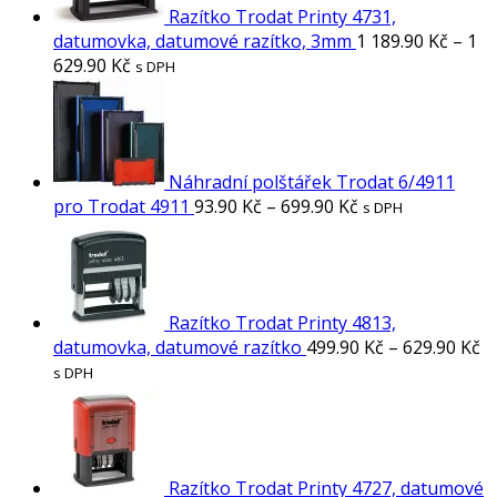
Razítko Trodat Printy 4731,
datumovka, datumové razítko, 3mm
1 189.90
Kč
–
1
629.90
Kč
s DPH
Náhradní polštářek Trodat 6/4911
pro Trodat 4911
93.90
Kč
–
699.90
Kč
s DPH
Razítko Trodat Printy 4813,
datumovka, datumové razítko
499.90
Kč
–
629.90
Kč
s DPH
Razítko Trodat Printy 4727, datumové