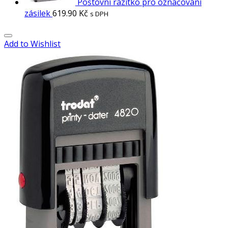
Poštovní razítko pro označování
zásilek
619.90
Kč
s DPH
Add to Wishlist