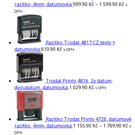
razítko, 4mm, datumovka
999.90
Kč
–
1 599.90
Kč
s
DPH
Razítko Trodat 4817 CZ texty +
datumovka
619.90
Kč
s DPH
Trodat Printy 4816, 2x datum,
dvoudatum, datumovka
1 029.90
Kč
s DPH
Razítko Trodat Printy 4726, datumové
razítko, 4mm, datumovka
1 155.90
Kč
–
1 769.90
Kč
s
DPH