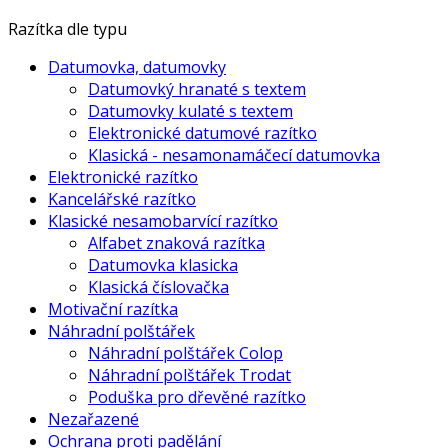
Razítka dle typu
Datumovka, datumovky
Datumovký hranaté s textem
Datumovky kulaté s textem
Elektronické datumové razítko
Klasická - nesamonamáčecí datumovka
Elektronické razítko
Kancelářské razítko
Klasické nesamobarvící razítko
Alfabet znaková razítka
Datumovka klasicka
Klasická číslovačka
Motivační razítka
Náhradní polštářek
Náhradní polštářek Colop
Náhradní polštářek Trodat
Poduška pro dřevěné razítko
Nezařazené
Ochrana proti padělání