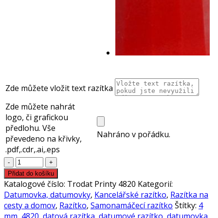
Zde můžete vložit text razítka
Zde můžete nahrát
logo, či grafickou
předlohu. Vše
Nahráno v pořádku.
převedeno na křivky,
.pdf,.cdr,.ai,.eps
Trodat
Printy
Přidat do košíku
4820
Katalogové číslo:
Trodat Printy 4820
Kategorií:
razítko,
Datumovka, datumovky
,
Kancelářské razítko
,
Razítka na
datumovka,
cesty a domov
,
Razítko
,
Samonamáčecí razítko
Štítky:
4
datumové
mm
,
4820
,
datová razítka
,
datumové razítko
,
datumovka
,