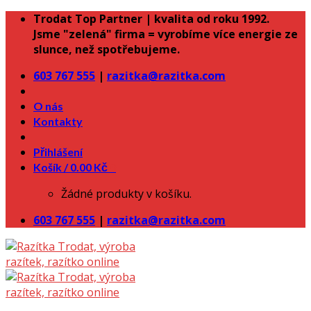
Skip
Trodat Top Partner | kvalita od roku 1992.
to
Jsme "zelená" firma = vyrobíme více energie ze
content
slunce, než spotřebujeme.
603 767 555
|
razitka@razitka.com
O nás
Kontakty
Přihlášení
Košík /
0.00
Kč
0
Žádné produkty v košíku.
603 767 555
|
razitka@razitka.com