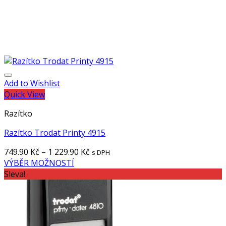
Add to Wishlist
Quick View
Razítko
Razítko Trodat Printy 4915
749.90
Kč
–
1 229.90
Kč
s DPH
VÝBĚR MOŽNOSTÍ
Sleva!