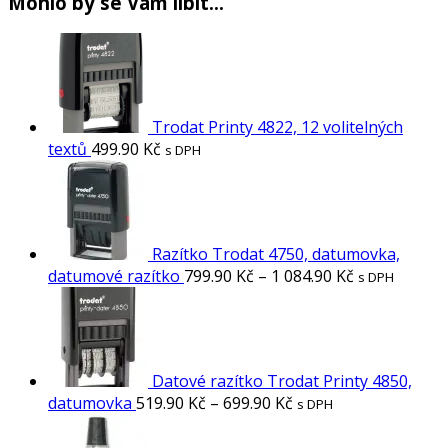
Mohlo by se Vám líbit…
Trodat Printy 4822, 12 volitelných
textů
499.90
Kč
s DPH
Razítko Trodat 4750, datumovka,
datumové razítko
799.90
Kč
–
1 084.90
Kč
s DPH
Datové razítko Trodat Printy 4850,
datumovka
519.90
Kč
–
699.90
Kč
s DPH