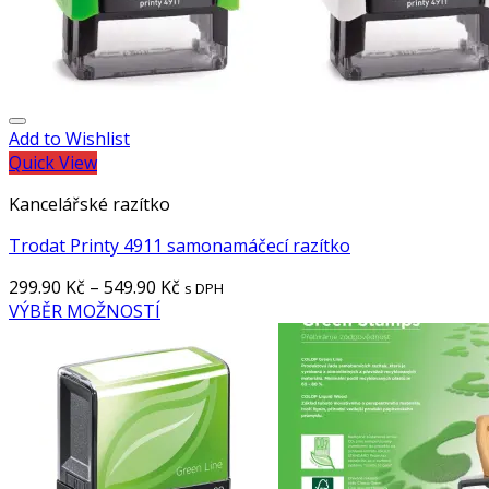
Add to Wishlist
Quick View
Kancelářské razítko
Trodat Printy 4911 samonamáčecí razítko
299.90
Kč
–
549.90
Kč
s DPH
VÝBĚR MOŽNOSTÍ