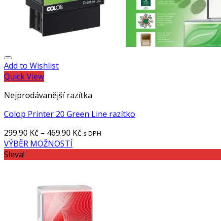
Add to Wishlist
Quick View
Nejprodávanější razítka
Colop Printer 20 Green Line razítko
299.90
Kč
–
469.90
Kč
s DPH
VÝBĚR MOŽNOSTÍ
Sleva!