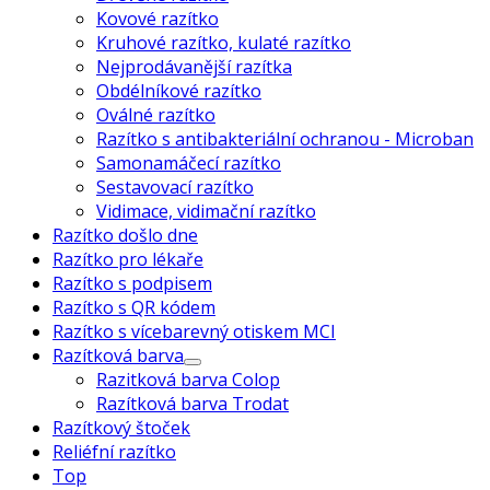
Kovové razítko
Kruhové razítko, kulaté razítko
Nejprodávanější razítka
Obdélníkové razítko
Oválné razítko
Razítko s antibakteriální ochranou - Microban
Samonamáčecí razítko
Sestavovací razítko
Vidimace, vidimační razítko
Razítko došlo dne
Razítko pro lékaře
Razítko s podpisem
Razítko s QR kódem
Razítko s vícebarevný otiskem MCI
Razítková barva
Razitková barva Colop
Razítková barva Trodat
Razítkový štoček
Reliéfní razítko
Top