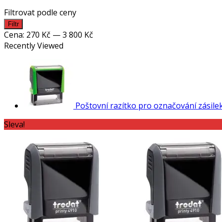
Filtrovat podle ceny
Minimální
Maximální
Filtr
cena
cena
Cena:
270 Kč
—
3 800 Kč
Recently Viewed
Poštovní razítko pro označování zásile
Sleva!