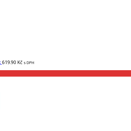
k
619.90
Kč
s DPH