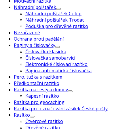
Motivační razítka
Náhradní polštářek
Náhradní polštářek Colop
Náhradní polštářek Trodat
Poduška pro dřevěné razítko
Nezařazené
Ochrana proti padělání
Paginy a číslovačky
Číslovačka klasická
Číslovačka samobarvící
Elektronické číslovací razítko
Pagina automatická číslovačka
Pero, tužka s razítkem
Předkontační razítko
Razítka na cesty a domov
Kapesní razítko
Razítka pro geocaching
Razítka pro označování zásilek České pošty
Razítko
Čtvercové razítko
Dřevěné razítko