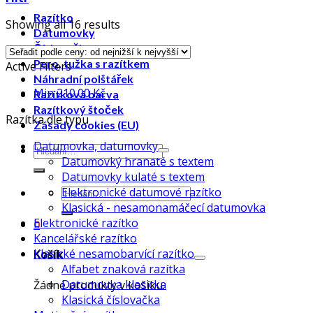
Razítko
Showing all 16 results
Datumovky
Číslovačky
Pero, tužka s razítkem
Active Filters
Náhradní polštářek
Min
210.00
Kč
Razítková barva
Razítkový štoček
Razítka dle typu
Zásady cookies (EU)
Datumovka, datumovky
Datumovký hranaté s textem
Datumovky kulaté s textem
Elektronické datumové razítko
Klasická - nesamonamáčecí datumovka
Elektronické razítko
0
Kancelářské razítko
Klasické nesamobarvící razítko
Košík
Alfabet znaková razítka
Datumovka klasicka
Žádné produkty v košíku.
Klasická číslovačka