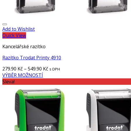
Add to Wishlist
Quick View
Kancelářské razítko
Razítko Trodat Printy 4910
279.90
Kč
–
549.90
Kč
s DPH
VÝBĚR MOŽNOSTÍ
Sleva!