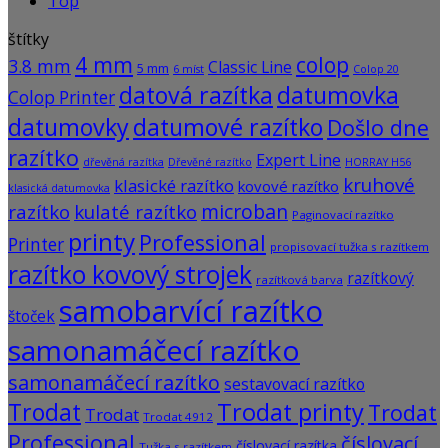
Top
štítky
4 mm
colop
3.8 mm
Classic Line
5 mm
6 míst
Colop 20
datová razítka
datumovka
Colop Printer
datumovky
datumové razítko
Došlo dne
razítko
Expert Line
dřevěná razítka
Dřevěné razítko
HORRAY H56
kruhové
klasické razítko
kovové razítko
klasická datumovka
microban
razítko
kulaté razítko
Paginovací razítko
printy
Professional
Printer
propisovací tužka s razítkem
razítko kovový strojek
razítkový
razítková barva
samobarvící razítko
štoček
samonamáčecí razítko
samonamáčecí razítko
sestavovací razítko
Trodat
Trodat printy
Trodat
Trodat
Trodat 4912
Professional
číslovací
číslovací razítka
Tužka s razítkem