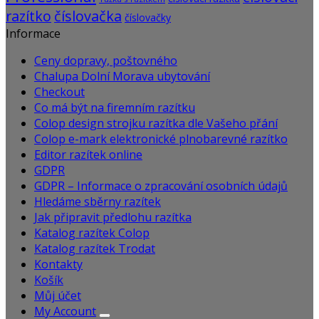
razítko
číslovačka
číslovačky
Informace
Ceny dopravy, poštovného
Chalupa Dolní Morava ubytování
Checkout
Co má být na firemním razítku
Colop design strojku razítka dle Vašeho přání
Colop e-mark elektronické plnobarevné razítko
Editor razítek online
GDPR
GDPR – Informace o zpracování osobních údajů
Hledáme sběrny razítek
Jak připravit předlohu razítka
Katalog razítek Colop
Katalog razítek Trodat
Kontakty
Košík
Můj účet
My Account