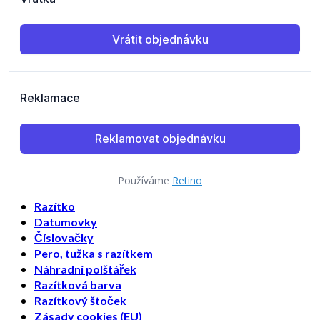
Používáme
Retino
Razítko
Datumovky
Číslovačky
Pero, tužka s razítkem
Náhradní polštářek
Razítková barva
Razítkový štoček
Zásady cookies (EU)