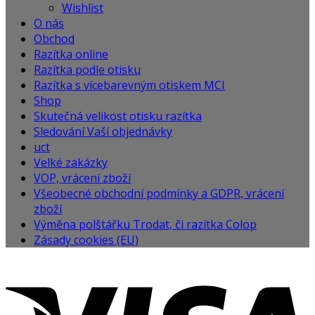
Wishlist
O nás
Obchod
Razítka online
Razítka podle otisku
Razítka s vícebarevným otiskem MCI
Shop
Skutečná velikost otisku razítka
Sledování Vaší objednávky
uct
Velké zakázky
VOP, vrácení zboží
Všeobecné obchodní podmínky a GDPR, vrácení
zboží
Výměna polštářku Trodat, či razítka Colop
Zásady cookies (EU)