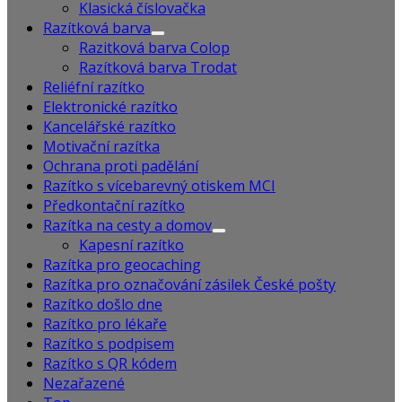
Klasická číslovačka
Razítková barva
Razitková barva Colop
Razítková barva Trodat
Reliéfní razítko
Elektronické razítko
Kancelářské razítko
Motivační razítka
Ochrana proti padělání
Razítko s vícebarevný otiskem MCI
Předkontační razítko
Razítka na cesty a domov
Kapesní razítko
Razítka pro geocaching
Razítka pro označování zásilek České pošty
Razítko došlo dne
Razítko pro lékaře
Razítko s podpisem
Razítko s QR kódem
Nezařazené