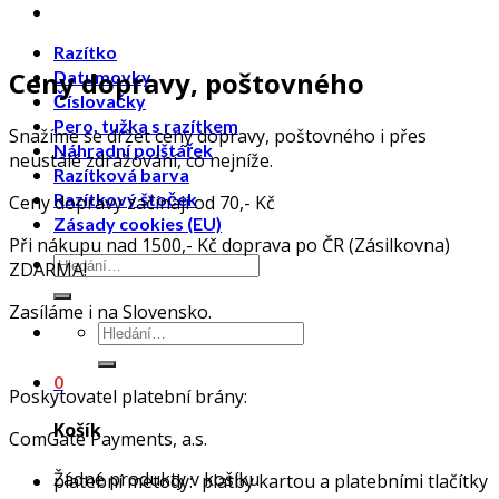
Razítko
Ceny dopravy, poštovného
Datumovky
Číslovačky
Pero, tužka s razítkem
Snažíme se držet ceny dopravy, poštovného i přes
Náhradní polštářek
neustálé zdražování, co nejníže.
Razítková barva
Razítkový štoček
Ceny dopravy začínají od 70,- Kč
Zásady cookies (EU)
Při nákupu nad 1500,- Kč doprava po ČR (Zásilkovna)
ZDARMA!
Zasíláme i na Slovensko.
0
Poskytovatel platební brány:
Košík
ComGate Payments, a.s.
Žádné produkty v košíku.
platební metody: platby kartou a platebními tlačítky