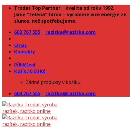
Skip
Trodat Top Partner | kvalita od roku 1992.
to
Jsme "zelená" firma = vyrobíme více energie ze
content
slunce, než spotřebujeme.
603 767 555
|
razitka@razitka.com
O nás
Kontakty
Přihlášení
Košík /
0.00
Kč
0
Žádné produkty v košíku.
603 767 555
|
razitka@razitka.com