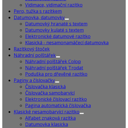
Vidimace, vidimační razítko
Pero, tužka s razítkem
Datumovka, datumovky
Datumovký hranaté s textem
Datumovky kulaté s textem
Elektronické datumové razítko
Klasická - nesamonamáčecí datumovka
Razítkový štoček
Náhradní polštářek
Náhradní polštářek Colop
Náhradní polštářek Trodat
Poduška pro dřevěné razítko
Paginy a číslovačky
Číslovačka klasická
Číslovačka samobarvící
Elektronické číslovací razítko
Pagina automatická číslovačka
Klasické nesamobarvící razítko
Alfabet znaková razítka
Datumovka klasicka