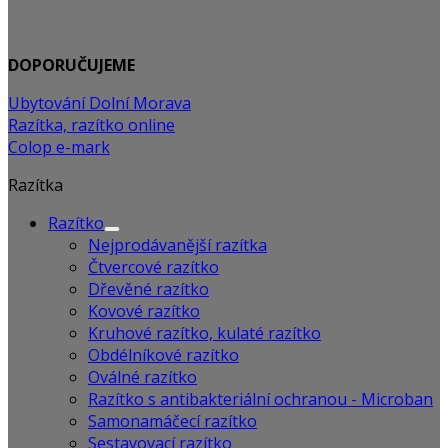
DOPORUČUJEME
Ubytování Dolní Morava
Razítka, razítko online
Colop e-mark
Razítka
Razítko
Nejprodávanější razítka
Čtvercové razítko
Dřevěné razítko
Kovové razítko
Kruhové razítko, kulaté razítko
Obdélníkové razítko
Oválné razítko
Razítko s antibakteriální ochranou - Microban
Samonamáčecí razítko
Sestavovací razítko