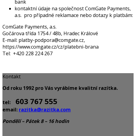
bank
kontaktní údaje na společnost ComGate Payments,
a.s. pro případné reklamace nebo dotazy k platbám:
ComGate Payments, a.s.
Gočárova třída 1754 / 48b, Hradec Králové
E-mail: platby-podpora@comgate.cz,
https://www.comgate.cz/cz/platebni-brana
Tel: +420 228 224 267
Kontakt
Od roku 1992 pro Vás vyrábíme kvalitní razítka.
603 767 555
tel:
email:
razitka@razitka.com
Pondělí – Pátek 8 – 16 hodin