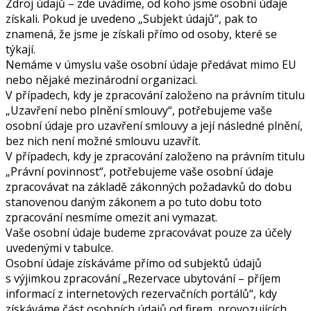
Zdroj údajů – zde uvádíme, od koho jsme osobní údaje
získali. Pokud je uvedeno „Subjekt údajů“, pak to
znamená, že jsme je získali přímo od osoby, které se
týkají.
Nemáme v úmyslu vaše osobní údaje předávat mimo EU
nebo nějaké mezinárodní organizaci.
V případech, kdy je zpracování založeno na právním titulu
„Uzavření nebo plnění smlouvy“, potřebujeme vaše
osobní údaje pro uzavření smlouvy a její následné plnění,
bez nich není možné smlouvu uzavřít.
V případech, kdy je zpracování založeno na právním titulu
„Právní povinnost“, potřebujeme vaše osobní údaje
zpracovávat na základě zákonných požadavků do dobu
stanovenou daným zákonem a po tuto dobu toto
zpracování nesmíme omezit ani vymazat.
Vaše osobní údaje budeme zpracovávat pouze za účely
uvedenými v tabulce.
Osobní údaje získáváme přímo od subjektů údajů
s výjimkou zpracování „Rezervace ubytování – příjem
informací z internetových rezervačních portálů“, kdy
získáváme část osobních údajů od firem, provozujících