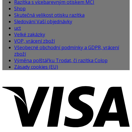
Razítka s vícebarevným otiskem MCI
Shop
Skutečná velikost otisku razítka
Sledování Vaší objednávky
uct
Velké zakázky
VOP, vrácení zboží
Všeobecné obchodní podmínky a GDPR, vrácení
zboží
Výměna polštářku Trodat, či razítka Colop
Zásady cookies (EU)