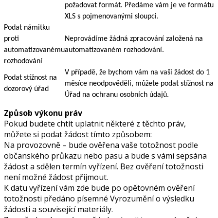
požadovat formát. Předáme vám je ve formátu
XLS s pojmenovanými sloupci.
Podat námitku
proti
Neprovádíme žádná zpracování založená na
automatizovanému
automatizovaném rozhodování.
rozhodování
V případě, že bychom vám na vaši žádost do 1
Podat stížnost na
měsíce neodpověděli, můžete podat stížnost na
dozorový úřad
Úřad na ochranu osobních údajů.
Způsob výkonu práv
Pokud budete chtít uplatnit některé z těchto práv,
můžete si podat žádost tímto způsobem:
Na provozovně – bude ověřena vaše totožnost podle
občanského průkazu nebo pasu a bude s vámi sepsána
žádost a sdělen termín vyřízení. Bez ověření totožnosti
není možné žádost přijmout.
K datu vyřízení vám zde bude po opětovném ověření
totožnosti předáno písemné Vyrozumění o výsledku
žádosti a související materiály.