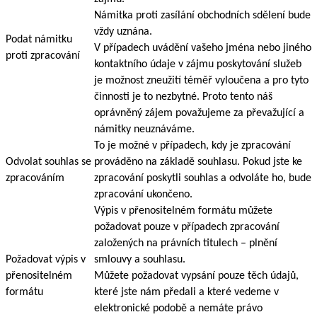
Námitka proti zasílání obchodních sdělení bude
vždy uznána.
Podat námitku
V případech uvádění vašeho jména nebo jiného
proti zpracování
kontaktního údaje v zájmu poskytování služeb
je možnost zneužití téměř vyloučena a pro tyto
činnosti je to nezbytné. Proto tento náš
oprávněný zájem považujeme za převažující a
námitky neuznáváme.
To je možné v případech, kdy je zpracování
Odvolat souhlas se
prováděno na základě souhlasu. Pokud jste ke
zpracováním
zpracování poskytli souhlas a odvoláte ho, bude
zpracování ukončeno.
Výpis v přenositelném formátu můžete
požadovat pouze v případech zpracování
založených na právních titulech – plnění
Požadovat výpis v
smlouvy a souhlasu.
přenositelném
Můžete požadovat vypsání pouze těch údajů,
formátu
které jste nám předali a které vedeme v
elektronické podobě a nemáte právo