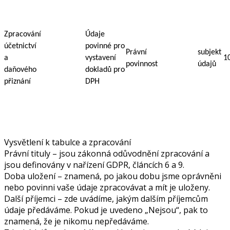
Zpracování
Údaje
účetnictví
povinné pro
Právní
subjekt
a
vystavení
10
povinnost
údajů
daňového
dokladů pro
přiznání
DPH
Vysvětlení k tabulce a zpracování
Právní tituly – jsou zákonná odůvodnění zpracování a
jsou definovány v nařízení GDPR, článcích 6 a 9.
Doba uložení – znamená, po jakou dobu jsme oprávněni
nebo povinni vaše údaje zpracovávat a mít je uloženy.
Další příjemci – zde uvádíme, jakým dalším příjemcům
údaje předáváme. Pokud je uvedeno „Nejsou“, pak to
znamená, že je nikomu nepředáváme.