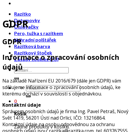
Razítko
Datumovky
GDPR
Číslovačky
Pero, tužka s razítkem
GDPR
Náhradní polštářek
Razítková barva
Razítkový štoček
Informace o zpracování osobních
Zásady cookies (EU)
údajů
Na základě Nařízení EU 2016/679 (dále jen GDPR) vám
sdělujeme informace o zpracování osobních údajů, ke
kterému dochází v souvislosti s objednávkou.
0
Kontaktní údaje
Správcem osobních údajů je firma Ing. Pavel Petraš, Nový
Košík
Svět 1419, 56201 Ústí nad Orlicí, IČO: 13216864.
Kontaktní údaje na osobu odpovědnou za ochranu
Žádné produkty v košíku.
osobních údajů jsou: razitka@razitka.com, tel. 603767555