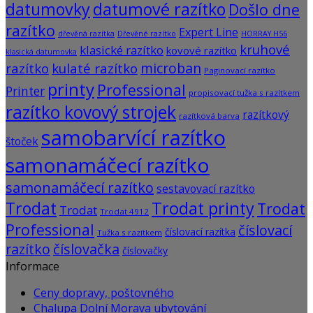
datumovky
datumové razítko
Došlo dne
razítko
Expert Line
dřevěná razítka
Dřevěné razítko
HORRAY H56
kruhové
klasické razítko
kovové razítko
klasická datumovka
microban
razítko
kulaté razítko
Paginovací razítko
printy
Professional
Printer
propisovací tužka s razítkem
razítko kovový strojek
razítkový
razítková barva
samobarvící razítko
štoček
samonamáčecí razítko
samonamáčecí razítko
sestavovací razítko
Trodat
Trodat printy
Trodat
Trodat
Trodat 4912
Professional
číslovací
číslovací razítka
Tužka s razítkem
razítko
číslovačka
číslovačky
Informace
Ceny dopravy, poštovného
Chalupa Dolní Morava ubytování