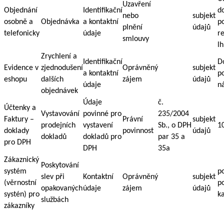
Uzavření
Objednání
Identifikační
d
nebo
subjekt
osobně a
Objednávka
a kontaktní
p
plnění
údajů
telefonicky
údaje
r
smlouvy
lh
Zrychlení a
Identifikační
D
Evidence v
zjednodušení
Oprávněný
subjekt
a kontaktní
p
eshopu
dalších
zájem
údajů
údaje
n
objednávek
Údaje
č.
Účtenky a
Vystavování
povinné pro
235/2004
Faktury –
Právní
subjekt
prodejních
vystavení
Sb., o DPH
10
doklady
povinnost
údajů
dokladů
dokladů pro
par 35 a
pro DPH
DPH
35a
Zákaznický
Poskytování
systém
p
slev při
Kontaktní
Oprávněný
subjekt
(věrnostní
p
opakovaných
údaje
zájem
údajů
systén) pro
k
službách
zákazníky