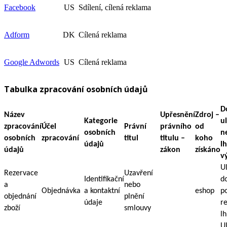
Facebook
US
Sdílení, cílená reklama
Adform
DK
Cílená reklama
Google Adwords
US
Cílená reklama
Tabulka zpracování osobních údajů
D
Název
Upřesnění
Zdroj –
Kategorie
u
zpracování
Účel
Právní
právního
od
osobních
n
osobních
zpracování
titul
titulu –
koho
údajů
l
údajů
zákon
získáno
v
U
Rezervace
Uzavření
Identifikační
d
a
nebo
Objednávka
a kontaktní
eshop
p
objednání
plnění
údaje
r
zboží
smlouvy
lh
U