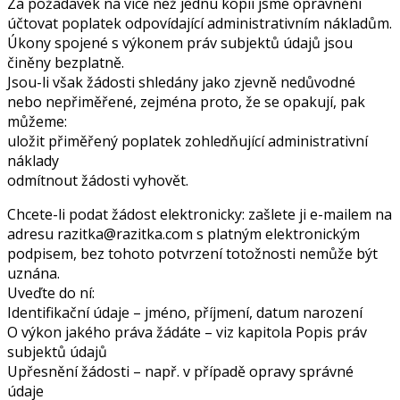
Za požadavek na více než jednu kopii jsme oprávněni
účtovat poplatek odpovídající administrativním nákladům.
Úkony spojené s výkonem práv subjektů údajů jsou
činěny bezplatně.
Jsou-li však žádosti shledány jako zjevně nedůvodné
nebo nepřiměřené, zejména proto, že se opakují, pak
můžeme:
uložit přiměřený poplatek zohledňující administrativní
náklady
odmítnout žádosti vyhovět.
Chcete-li podat žádost elektronicky: zašlete ji e-mailem na
adresu razitka@razitka.com s platným elektronickým
podpisem, bez tohoto potvrzení totožnosti nemůže být
uznána.
Uveďte do ní:
Identifikační údaje – jméno, příjmení, datum narození
O výkon jakého práva žádáte – viz kapitola Popis práv
subjektů údajů
Upřesnění žádosti – např. v případě opravy správné
údaje