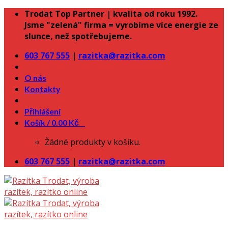
Skip
Trodat Top Partner | kvalita od roku 1992.
to
Jsme "zelená" firma = vyrobíme více energie ze
content
slunce, než spotřebujeme.
603 767 555
|
razitka@razitka.com
O nás
Kontakty
Přihlášení
Košík /
0.00
Kč
0
Žádné produkty v košíku.
603 767 555
|
razitka@razitka.com