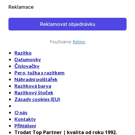
Používáme
Retino
Razítko
Datumovky
Číslovačky
Pero, tužka s razítkem
Náhradní polštářek
Razítková barva
Razítkový štoček
Zásady cookies (EU)
O nás
Kontakty
Přihlášení
Trodat Top Partner | kvalita od roku 1992.