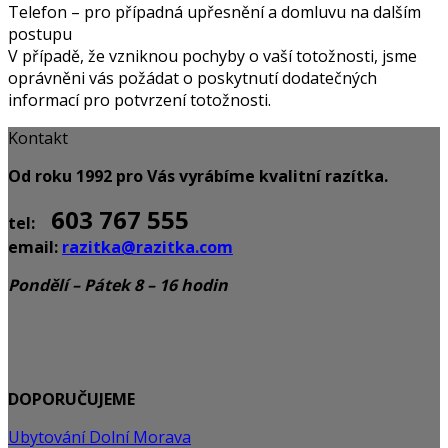
Telefon – pro případná upřesnění a domluvu na dalším
postupu
V případě, že vzniknou pochyby o vaší totožnosti, jsme
oprávněni vás požádat o poskytnutí dodatečných
informací pro potvrzení totožnosti.
Kontakt
Od roku 1992 pro Vás vyrábíme kvalitní razítka.
603 767 555
tel:
email:
razitka@razitka.com
Pondělí – Pátek 8 – 16 hodin
DOPORUČUJEME
Ubytování Dolní Morava