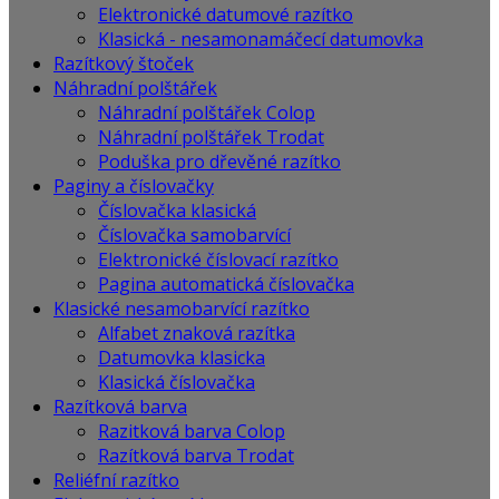
Elektronické datumové razítko
Klasická - nesamonamáčecí datumovka
Razítkový štoček
Náhradní polštářek
Náhradní polštářek Colop
Náhradní polštářek Trodat
Poduška pro dřevěné razítko
Paginy a číslovačky
Číslovačka klasická
Číslovačka samobarvící
Elektronické číslovací razítko
Pagina automatická číslovačka
Klasické nesamobarvící razítko
Alfabet znaková razítka
Datumovka klasicka
Klasická číslovačka
Razítková barva
Razitková barva Colop
Razítková barva Trodat
Reliéfní razítko