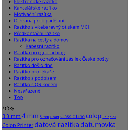
Elektronické razítko
Kancelářské razítko
Motivační razítka
Ochrana proti padělání
Razítko s vícebarevný otiskem MCI
Předkontační razítko
Razítka na cesty a domov
Kapesní razítko
Razítka pro geocaching
Razítka pro označování zásilek České pošty
Razítko došlo dne
Razítko pro lékaře
Razítko s podpisem
Razítko s QR kódem
Nezařazené
Top
štítky
4 mm
colop
3.8 mm
Classic Line
5 mm
6 míst
Colop 20
datová razítka
datumovka
Colop Printer