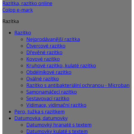
Razítka, razítko online
Colop e-mark
Razítka
Razítko
Nejprodávanější razítka
Čtvercové razítko
Dřevěné razítko
Kovové razítko
Kruhové razítko, kulaté razítko
Obdélníkové razítko
Oválné razítko
Razítko s antibakteriální ochranou - Microban
Samonamáčecí razítko
Sestavovací razítko
Vidimace, vidimační razítko
Pero, tužka s razítkem
Datumovka, datumovky
Datumovký hranaté s textem
Datumovky kulaté s textem