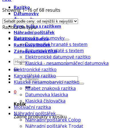
Razítko
Showing 1–16 of 68 results
Datumovky
Číslovačky
Pero, tužka s razítkem
Razítka dle typu
Náhradní polštářek
Datumovka, datumovky
Razítková barva
Datumovký hranaté s textem
Razítkový štoček
Datumovky kulaté s textem
Zásady cookies (EU)
Elektronické datumové razítko
Klasická - nesamonamáčecí datumovka
Elektronické razítko
Kancelářské razítko
Klasické nesamobarvící razítko
Alfabet znaková razítka
0
Datumovka klasicka
Klasická číslovačka
Košík
Motivační razítka
Náhradní polštářek
Žádné produkty v košíku.
Náhradní polštářek Colop
Náhradní polštářek Trodat