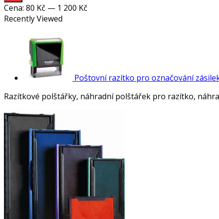
cena
cena
Cena:
80 Kč
—
1 200 Kč
Recently Viewed
Poštovní razítko pro označování zásile
Razítkové polštářky, náhradní polštářek pro razítko, náhr