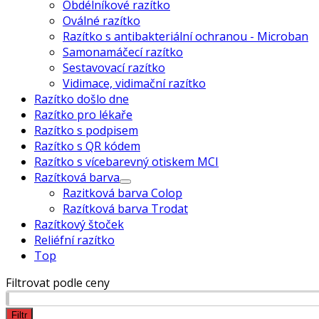
Obdélníkové razítko
Oválné razítko
Razítko s antibakteriální ochranou - Microban
Samonamáčecí razítko
Sestavovací razítko
Vidimace, vidimační razítko
Razítko došlo dne
Razítko pro lékaře
Razítko s podpisem
Razítko s QR kódem
Razítko s vícebarevný otiskem MCI
Razítková barva
Razitková barva Colop
Razítková barva Trodat
Razítkový štoček
Reliéfní razítko
Top
Filtrovat podle ceny
Minimální
Maximální
Filtr