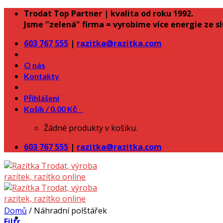
Skip
Trodat Top Partner | kvalita od roku 1992.
to
Jsme "zelená" firma = vyrobíme více energie ze s
content
603 767 555
|
razitka@razitka.com
O nás
Kontakty
Přihlášení
Košík /
0.00
Kč
0
Žádné produkty v košíku.
603 767 555
|
razitka@razitka.com
Domů
/
Náhradní polštářek
Filtr