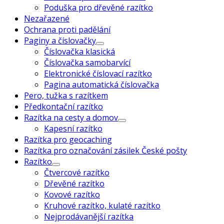
Poduška pro dřevěné razítko
Nezařazené
Ochrana proti padělání
Paginy a číslovačky
Číslovačka klasická
Číslovačka samobarvící
Elektronické číslovací razítko
Pagina automatická číslovačka
Pero, tužka s razítkem
Předkontační razítko
Razítka na cesty a domov
Kapesní razítko
Razítka pro geocaching
Razítka pro označování zásilek České pošty
Razítko
Čtvercové razítko
Dřevěné razítko
Kovové razítko
Kruhové razítko, kulaté razítko
Nejprodávanější razítka