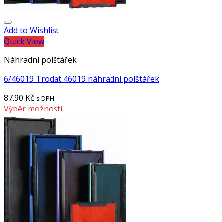
Add to Wishlist
Quick View
Náhradní polštářek
6/46019 Trodat 46019 náhradní polštářek
87.90
Kč
s DPH
Výběr možností