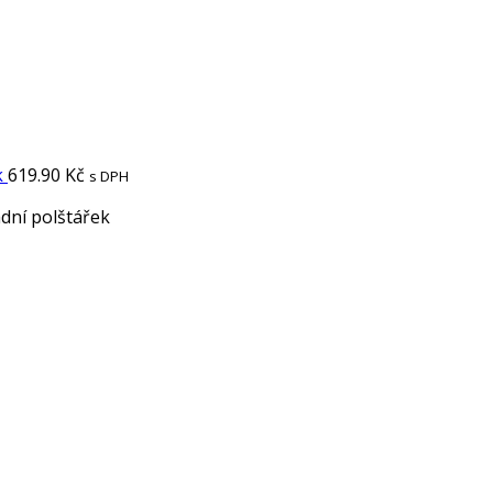
k
619.90
Kč
s DPH
adní polštářek