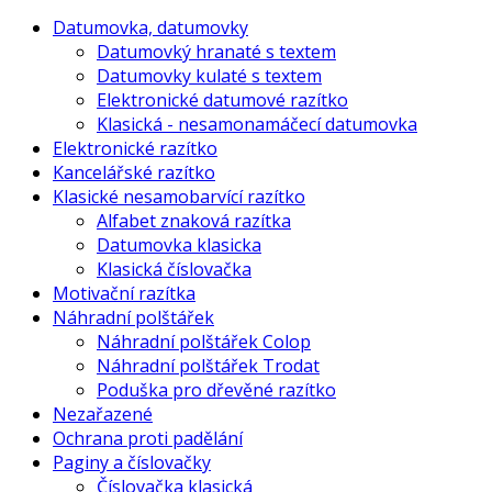
Datumovka, datumovky
Datumovký hranaté s textem
Datumovky kulaté s textem
Elektronické datumové razítko
Klasická - nesamonamáčecí datumovka
Elektronické razítko
Kancelářské razítko
Klasické nesamobarvící razítko
Alfabet znaková razítka
Datumovka klasicka
Klasická číslovačka
Motivační razítka
Náhradní polštářek
Náhradní polštářek Colop
Náhradní polštářek Trodat
Poduška pro dřevěné razítko
Nezařazené
Ochrana proti padělání
Paginy a číslovačky
Číslovačka klasická