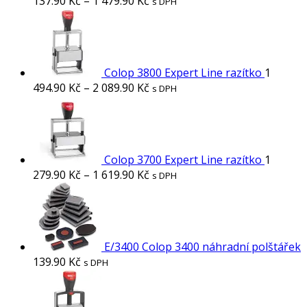
137.90
Kč
–
1 479.90
Kč
s DPH
Colop 3800 Expert Line razítko
1
494.90
Kč
–
2 089.90
Kč
s DPH
Colop 3700 Expert Line razítko
1
279.90
Kč
–
1 619.90
Kč
s DPH
E/3400 Colop 3400 náhradní polštářek
139.90
Kč
s DPH