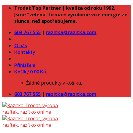
Skip
Trodat Top Partner | kvalita od roku 1992.
to
Jsme "zelená" firma = vyrobíme více energie ze
content
slunce, než spotřebujeme.
603 767 555
|
razitka@razitka.com
O nás
Kontakty
Přihlášení
Košík /
0.00
Kč
0
Žádné produkty v košíku.
603 767 555
|
razitka@razitka.com