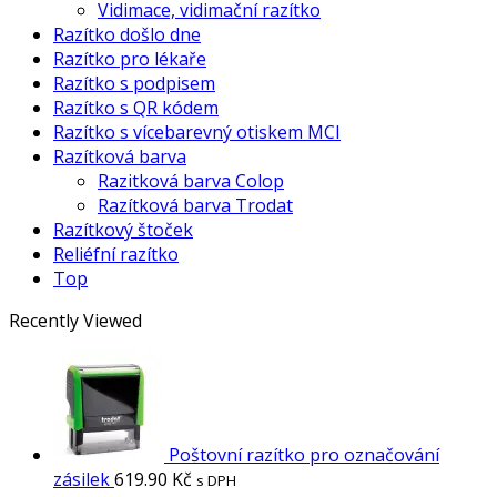
Vidimace, vidimační razítko
Razítko došlo dne
Razítko pro lékaře
Razítko s podpisem
Razítko s QR kódem
Razítko s vícebarevný otiskem MCI
Razítková barva
Razitková barva Colop
Razítková barva Trodat
Razítkový štoček
Reliéfní razítko
Top
Recently Viewed
Poštovní razítko pro označování
zásilek
619.90
Kč
s DPH