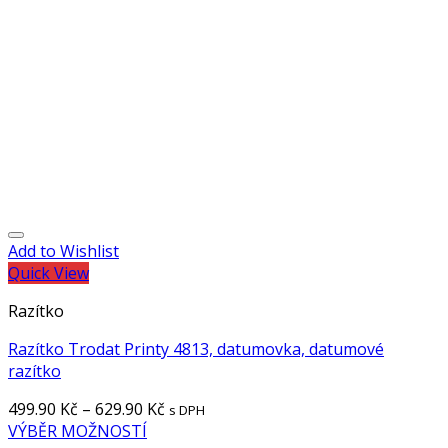
Add to Wishlist
Quick View
Razítko
Razítko Trodat Printy 4813, datumovka, datumové
razítko
499.90
Kč
–
629.90
Kč
s DPH
VÝBĚR MOŽNOSTÍ