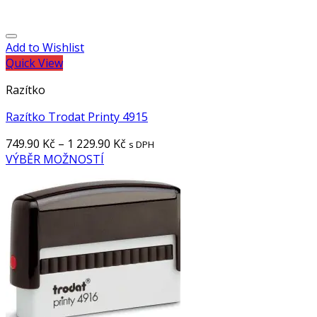
Add to Wishlist
Quick View
Razítko
Razítko Trodat Printy 4915
749.90
Kč
–
1 229.90
Kč
s DPH
VÝBĚR MOŽNOSTÍ