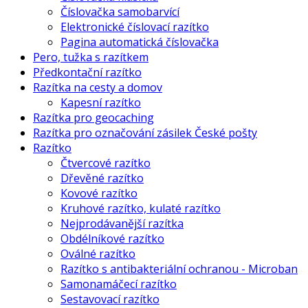
Číslovačka samobarvící
Elektronické číslovací razítko
Pagina automatická číslovačka
Pero, tužka s razítkem
Předkontační razítko
Razítka na cesty a domov
Kapesní razítko
Razítka pro geocaching
Razítka pro označování zásilek České pošty
Razítko
Čtvercové razítko
Dřevěné razítko
Kovové razítko
Kruhové razítko, kulaté razítko
Nejprodávanější razítka
Obdélníkové razítko
Oválné razítko
Razítko s antibakteriální ochranou - Microban
Samonamáčecí razítko
Sestavovací razítko