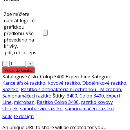
Zde můžete
nahrát logo, či
grafickou
předlohu. Vše
převedeno na
křivky,
.pdf,.cdr,.ai,.eps
Colop
3400
Přidat do košíku
Expert
Katalogové číslo:
Colop 3400 Expert Line
Kategorií:
Line
Kancelářské razítko
,
Kovové razítko
,
Obdélníkové razítko
,
razítko
Razítko
,
Razítko s antibakteriální ochranou - Microban
,
množství
Samonamáčecí razítko
Štítky:
3400
,
Colop 3400
,
Expert
Line
,
microban
,
Razítko Colop 3400
,
razítko kovový
strojek
,
samobarvící razítko
,
samonamáčecí razítko
Sdílejte design
An unique URL to share will be created for you...