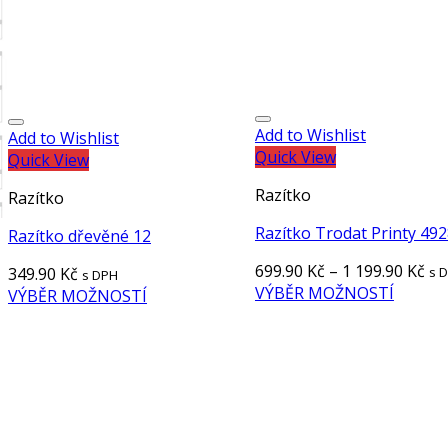
Add to Wishlist
Add to Wishlist
Quick View
Quick View
Razítko
Razítko
Razítko Trodat Printy 49
Razítko dřevěné 12
699.90
Kč
–
1 199.90
Kč
349.90
Kč
s 
s DPH
VÝBĚR MOŽNOSTÍ
VÝBĚR MOŽNOSTÍ