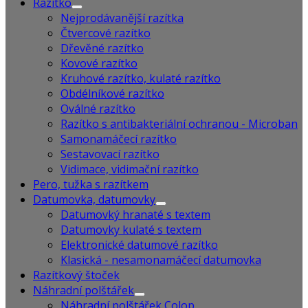
Razítko
Nejprodávanější razítka
Čtvercové razítko
Dřevěné razítko
Kovové razítko
Kruhové razítko, kulaté razítko
Obdélníkové razítko
Oválné razítko
Razítko s antibakteriální ochranou - Microban
Samonamáčecí razítko
Sestavovací razítko
Vidimace, vidimační razítko
Pero, tužka s razítkem
Datumovka, datumovky
Datumovký hranaté s textem
Datumovky kulaté s textem
Elektronické datumové razítko
Klasická - nesamonamáčecí datumovka
Razítkový štoček
Náhradní polštářek
Náhradní polštářek Colop