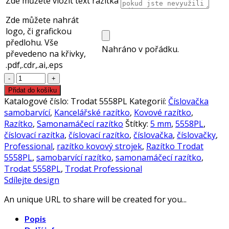
Zde můžete vložit text razítka
Zde můžete nahrát
logo, či grafickou
předlohu. Vše
Nahráno v pořádku.
převedeno na křivky,
.pdf,.cdr,.ai,.eps
Razítko
Trodat
Přidat do košíku
5558PL
Katalogové číslo:
Trodat 5558PL
Kategorií:
Číslovačka
Professional,
samobarvící
,
Kancelářské razítko
,
Kovové razítko
,
číslovačka,
Razítko
,
Samonamáčecí razítko
Štítky:
5 mm
,
5558PL
,
číslovací
číslovací razítka
,
číslovací razítko
,
číslovačka
,
číslovačky
,
razítko,
Professional
,
razítko kovový strojek
,
Razítko Trodat
5mm
5558PL
,
samobarvící razítko
,
samonamáčecí razítko
,
množství
Trodat 5558PL
,
Trodat Professional
Sdílejte design
An unique URL to share will be created for you...
Popis