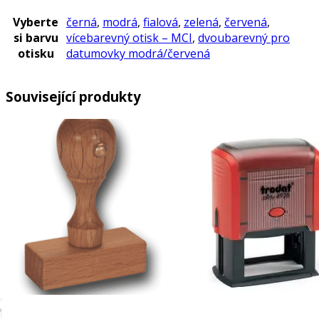
Vyberte
černá
,
modrá
,
fialová
,
zelená
,
červená
,
si barvu
vícebarevný otisk – MCI
,
dvoubarevný pro
otisku
datumovky modrá/červená
Související produkty