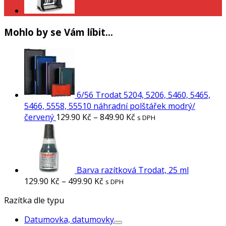
Mohlo by se Vám líbit…
6/56 Trodat 5204, 5206, 5460, 5465,
5466, 5558, 55510 náhradní polštářek modrý/
červený
129.90
Kč
–
849.90
Kč
s DPH
Barva razítková Trodat, 25 ml
129.90
Kč
–
499.90
Kč
s DPH
Razítka dle typu
Datumovka, datumovky