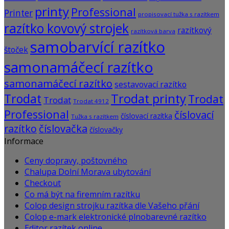
printy
Professional
Printer
propisovací tužka s razítkem
razítko kovový strojek
razítkový
razítková barva
samobarvící razítko
štoček
samonamáčecí razítko
samonamáčecí razítko
sestavovací razítko
Trodat
Trodat printy
Trodat
Trodat
Trodat 4912
Professional
číslovací
číslovací razítka
Tužka s razítkem
razítko
číslovačka
číslovačky
Informace
Ceny dopravy, poštovného
Chalupa Dolní Morava ubytování
Checkout
Co má být na firemním razítku
Colop design strojku razítka dle Vašeho přání
Colop e-mark elektronické plnobarevné razítko
Editor razítek online