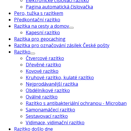
Elektronické číslovací razítko
Pagina automatická číslovačka
Pero, tužka s razítkem
Předkontační razítko
Razítka na cesty a domov
Kapesní razítko
Razítka pro geocaching
Razítka pro označování zásilek České pošty
Razítko
Čtvercové razítko
Dřevěné razítko
Kovové razítko
Kruhové razítko, kulaté razítko
Nejprodávanější razítka
Obdélníkové razítko
Oválné razítko
Razítko s antibakteriální ochranou - Microban
Samonamáčecí razítko
Sestavovací razítko
Vidimace, vidimační razítko
Razítko došlo dne