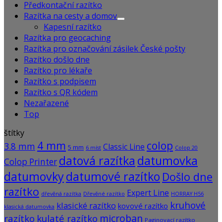
Předkontační razítko
Razítka na cesty a domov
Kapesní razítko
Razítka pro geocaching
Razítka pro označování zásilek České pošty
Razítko došlo dne
Razítko pro lékaře
Razítko s podpisem
Razítko s QR kódem
Nezařazené
Top
štítky
4 mm
colop
3.8 mm
Classic Line
5 mm
6 míst
Colop 20
datová razítka
datumovka
Colop Printer
datumovky
datumové razítko
Došlo dne
razítko
Expert Line
dřevěná razítka
Dřevěné razítko
HORRAY H56
kruhové
klasické razítko
kovové razítko
klasická datumovka
microban
razítko
kulaté razítko
Paginovací razítko