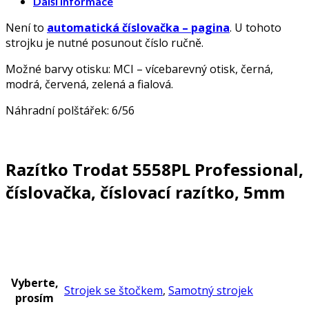
Další informace
Není to
automatická číslovačka – pagina
. U tohoto
strojku je nutné posunout číslo ručně.
Možné barvy otisku: MCI – vícebarevný otisk, černá,
modrá, červená, zelená a fialová.
Náhradní polštářek: 6/56
Razítko Trodat 5558PL Professional,
číslovačka, číslovací razítko, 5mm
Vyberte,
Strojek se štočkem
,
Samotný strojek
prosím