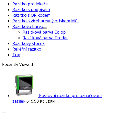
Razítko pro lékaře
Razítko s podpisem
Razítko s QR kódem
Razítko s vícebarevný otiskem MCI
Razítková barva
Razitková barva Colop
Razítková barva Trodat
Razítkový štoček
Reliéfní razítko
Top
Recently Viewed
Poštovní razítko pro označování
zásilek
619.90
Kč
s DPH