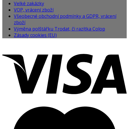
Velké zakázky
VOP, vrácení zboží
Všeobecné obchodní podmínky a GDPR, vrácení
zboží
Výměna polštářku Trodat, či razítka Colop
Zásady cookies (EU)