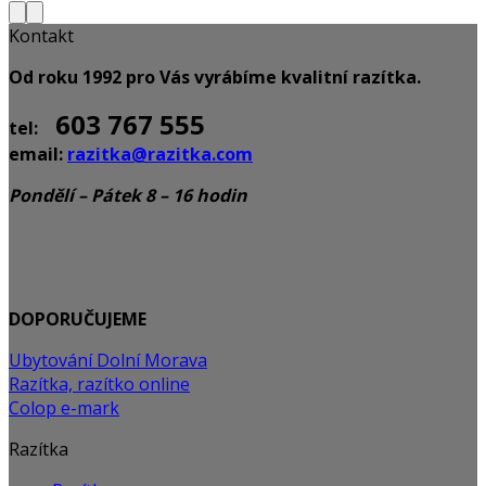
Kontakt
Od roku 1992 pro Vás vyrábíme kvalitní razítka.
603 767 555
tel:
email:
razitka@razitka.com
Pondělí – Pátek 8 – 16 hodin
DOPORUČUJEME
Ubytování Dolní Morava
Razítka, razítko online
Colop e-mark
Razítka