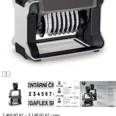
2 469.90
Kč
–
3 149.90
Kč
s DPH