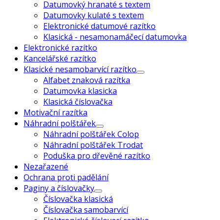
Datumovký hranaté s textem
Datumovky kulaté s textem
Elektronické datumové razítko
Klasická - nesamonamáčecí datumovka
Elektronické razítko
Kancelářské razítko
Klasické nesamobarvící razítko
Alfabet znaková razítka
Datumovka klasicka
Klasická číslovačka
Motivační razítka
Náhradní polštářek
Náhradní polštářek Colop
Náhradní polštářek Trodat
Poduška pro dřevěné razítko
Nezařazené
Ochrana proti padělání
Paginy a číslovačky
Číslovačka klasická
Číslovačka samobarvící