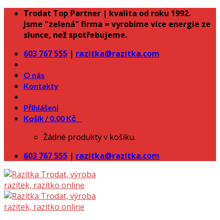
Skip
Trodat Top Partner | kvalita od roku 1992.
to
Jsme "zelená" firma = vyrobíme více energie ze
content
slunce, než spotřebujeme.
603 767 555
|
razitka@razitka.com
O nás
Kontakty
Přihlášení
Košík /
0.00
Kč
0
Žádné produkty v košíku.
603 767 555
|
razitka@razitka.com