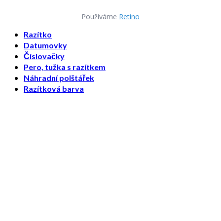
Používáme
Retino
Razítko
Datumovky
Číslovačky
Pero, tužka s razítkem
Náhradní polštářek
Razítková barva
Razítkový štoček
Zásady cookies (EU)
O nás
Kontakty
Přihlášení
Trodat Top Partner | kvalita od roku 1992.
Jsme "zelená" firma = vyrobíme více energie ze
slunce, než spotřebujeme.
Přihlášení