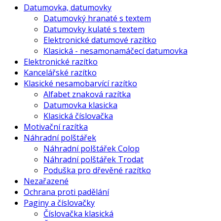
Datumovka, datumovky
Datumovký hranaté s textem
Datumovky kulaté s textem
Elektronické datumové razítko
Klasická - nesamonamáčecí datumovka
Elektronické razítko
Kancelářské razítko
Klasické nesamobarvící razítko
Alfabet znaková razítka
Datumovka klasicka
Klasická číslovačka
Motivační razítka
Náhradní polštářek
Náhradní polštářek Colop
Náhradní polštářek Trodat
Poduška pro dřevěné razítko
Nezařazené
Ochrana proti padělání
Paginy a číslovačky
Číslovačka klasická