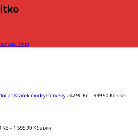
ítko
dní polštářek modrý/červený
242.90
Kč
–
999.90
Kč
s DPH
0
Kč
–
1 595.90
Kč
s DPH