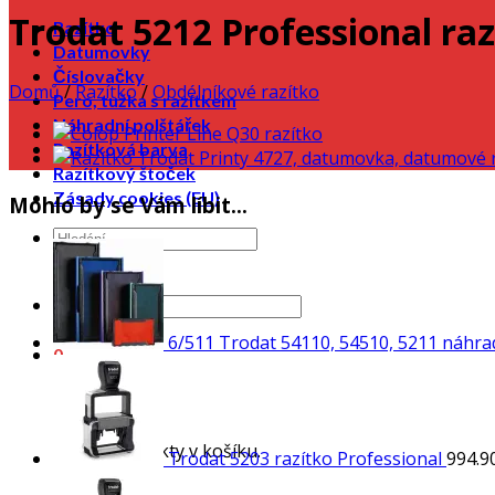
Trodat 5212 Professional raz
Razítko
Datumovky
Číslovačky
Domů
/
Razítko
/
Obdélníkové razítko
Pero, tužka s razítkem
Náhradní polštářek
Razítková barva
Razítkový štoček
Zásady cookies (EU)
Mohlo by se Vám líbit…
6/511 Trodat 54110, 54510, 5211 náhra
0
Košík
Žádné produkty v košíku.
Trodat 5203 razítko Professional
994.9