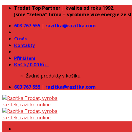
Skip
Trodat Top Partner | kvalita od roku 1992.
to
Jsme "zelená" firma = vyrobíme více energie ze s
content
603 767 555
|
razitka@razitka.com
O nás
Kontakty
Přihlášení
Košík /
0.00
Kč
0
Žádné produkty v košíku.
603 767 555
|
razitka@razitka.com