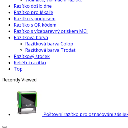
Razítko došlo dne
Razítko pro lékaře
Razítko s podpisem
Razítko s QR kódem
Razítko s vícebarevný otiskem MCI
Razítková barva
Razitková barva Colop
Razítková barva Trodat
Razítkový štoček
Reliéfní razítko
Top
Recently Viewed
Poštovní razítko pro označování zásile