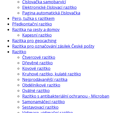
Číslovačka samobarvící
Elektronické číslovací razítko
Pagina automatická číslovačka
Pero, tužka s razítkem
Předkontační razítko
Razítka na cesty a domov
Kapesní razítko
Razítka pro geocaching
Razítka pro označování zásilek České pošty
Razítko
Čtvercové razítko
Dřevěné razítko
Kovové razítko
Kruhové razítko, kulaté razítko
Nejprodávanější razítka
Obdélníkové razítko
Oválné razítko
Razítko s antibakteriální ochranou - Microban
Samonamáčecí razítko
Sestavovací razítko
Vidimace, vidimační razítko