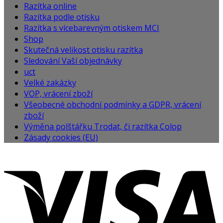
Razítka online
Razítka podle otisku
Razítka s vícebarevným otiskem MCI
Shop
Skutečná velikost otisku razítka
Sledování Vaší objednávky
uct
Velké zakázky
VOP, vrácení zboží
Všeobecné obchodní podmínky a GDPR, vrácení
zboží
Výměna polštářku Trodat, či razítka Colop
Zásady cookies (EU)