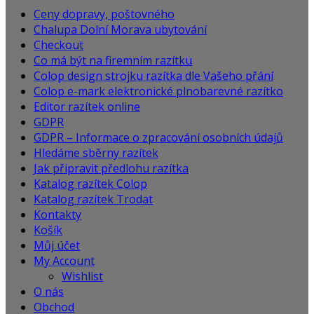
Ceny dopravy, poštovného
Chalupa Dolní Morava ubytování
Checkout
Co má být na firemním razítku
Colop design strojku razítka dle Vašeho přání
Colop e-mark elektronické plnobarevné razítko
Editor razítek online
GDPR
GDPR – Informace o zpracování osobních údajů
Hledáme sběrny razítek
Jak připravit předlohu razítka
Katalog razítek Colop
Katalog razítek Trodat
Kontakty
Košík
Můj účet
My Account
Wishlist
O nás
Obchod