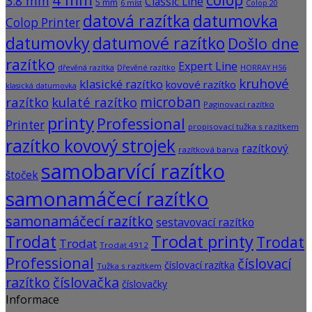
colop
3.8 mm
Classic Line
5 mm
6 míst
Colop 20
datová razítka
datumovka
Colop Printer
datumovky
datumové razítko
Došlo dne
razítko
Expert Line
dřevěná razítka
Dřevěné razítko
HORRAY H56
kruhové
klasické razítko
kovové razítko
klasická datumovka
microban
razítko
kulaté razítko
Paginovací razítko
printy
Professional
Printer
propisovací tužka s razítkem
razítko kovový strojek
razítkový
razítková barva
samobarvící razítko
štoček
samonamáčecí razítko
samonamáčecí razítko
sestavovací razítko
Trodat
Trodat printy
Trodat
Trodat
Trodat 4912
Professional
číslovací
číslovací razítka
Tužka s razítkem
razítko
číslovačka
číslovačky
Informace