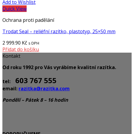
Add to Wishlist
Quick View
Ochrana proti padělání
Trodat Seal – reliéfní razítko, plastotyp, 25×50 mm
2 999.90
Kč
s DPH
Přidat do košíku
Kontakt
Od roku 1992 pro Vás vyrábíme kvalitní razítka.
603 767 555
tel:
email:
razitka@razitka.com
Pondělí – Pátek 8 – 16 hodin