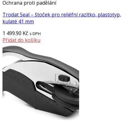
Ochrana proti padělání
Trodat Seal – štoček pro reliéfní razítko, plastotyp,
kulaté 41 mm
1 499.90
Kč
s DPH
Přidat do košíku