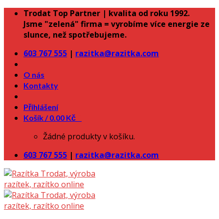
Skip
Trodat Top Partner | kvalita od roku 1992.
to
Jsme "zelená" firma = vyrobíme více energie ze
content
slunce, než spotřebujeme.
603 767 555
|
razitka@razitka.com
O nás
Kontakty
Přihlášení
Košík /
0.00
Kč
0
Žádné produkty v košíku.
603 767 555
|
razitka@razitka.com