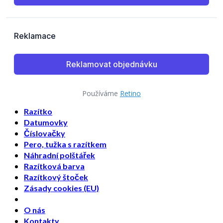
Používáme
Retino
Razítko
Datumovky
Číslovačky
Pero, tužka s razítkem
Náhradní polštářek
Razítková barva
Razítkový štoček
Zásady cookies (EU)
O nás
Kontakty