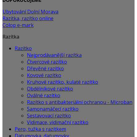
DOPORUČUJEME
Ubytování Dolní Morava
Razítka, razítko online
Colop e-mark
Razítka
Razítko
Nejprodávanější razítka
Čtvercové razítko
Dřevěné razítko
Kovové razítko
Kruhové razítko, kulaté razítko
Obdélníkové razítko
Oválné razítko
Razítko s antibakteriální ochranou - Microban
Samonamáčecí razítko
Sestavovací razítko
Vidimace, vidimační razítko
Pero, tužka s razítkem
Datumovka, datumovky