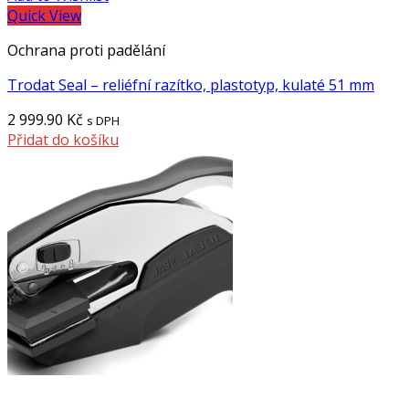
Quick View
Ochrana proti padělání
Trodat Seal – reliéfní razítko, plastotyp, kulaté 51 mm
2 999.90
Kč
s DPH
Přidat do košíku