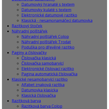
Datumovký hranaté s textem
Datumovky kulaté s textem
Elektronické datumové razítko
Klasická - nesamonamáčecí datumovka
Razítkový štoček
Náhradní polštářek
Náhradní polštářek Colop
Náhradní polštářek Trodat
Poduška pro dřevěné razítko
Paginy a číslovačky
Číslovačka klasická
Číslovačka samobarvící
Elektronické číslovací razítko
Pagina automatická číslovačka
Klasické nesamobarvící razítko
Alfabet znaková razítka
Datumovka klasicka
Klasická číslovačka
Razítková barva
Razitková barva Colop