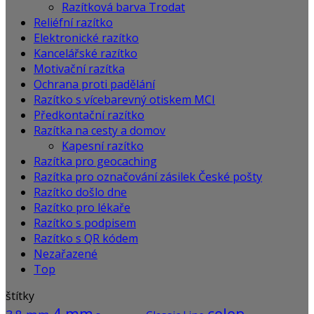
Razítková barva Trodat
Reliéfní razítko
Elektronické razítko
Kancelářské razítko
Motivační razítka
Ochrana proti padělání
Razítko s vícebarevný otiskem MCI
Předkontační razítko
Razítka na cesty a domov
Kapesní razítko
Razítka pro geocaching
Razítka pro označování zásilek České pošty
Razítko došlo dne
Razítko pro lékaře
Razítko s podpisem
Razítko s QR kódem
Nezařazené
Top
štítky
4 mm