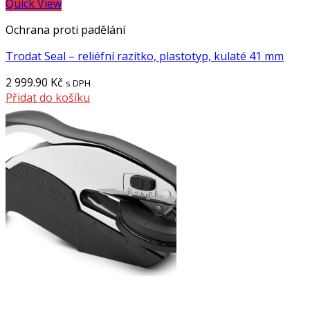
Quick View
Ochrana proti padělání
Trodat Seal – reliéfní razítko, plastotyp, kulaté 41 mm
2 999.90
Kč
s DPH
Přidat do košíku