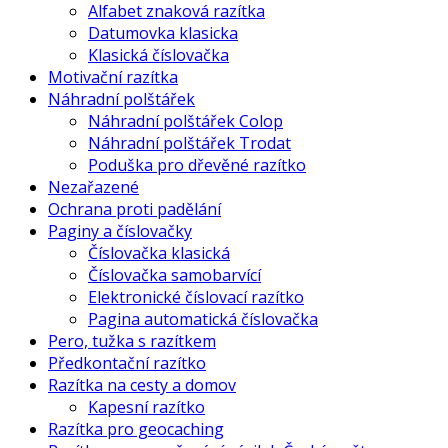
Alfabet znaková razítka
Datumovka klasicka
Klasická číslovačka
Motivační razítka
Náhradní polštářek
Náhradní polštářek Colop
Náhradní polštářek Trodat
Poduška pro dřevěné razítko
Nezařazené
Ochrana proti padělání
Paginy a číslovačky
Číslovačka klasická
Číslovačka samobarvící
Elektronické číslovací razítko
Pagina automatická číslovačka
Pero, tužka s razítkem
Předkontační razítko
Razítka na cesty a domov
Kapesní razítko
Razítka pro geocaching