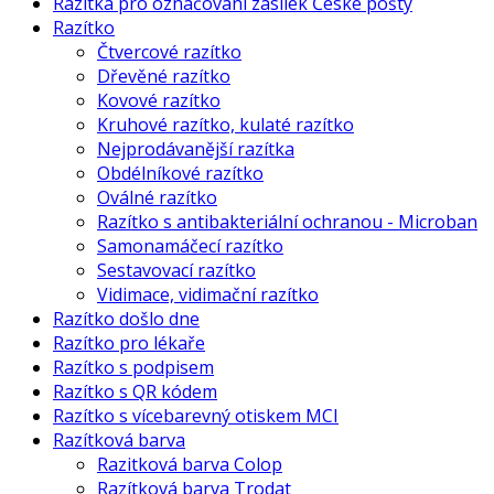
Razítka pro označování zásilek České pošty
Razítko
Čtvercové razítko
Dřevěné razítko
Kovové razítko
Kruhové razítko, kulaté razítko
Nejprodávanější razítka
Obdélníkové razítko
Oválné razítko
Razítko s antibakteriální ochranou - Microban
Samonamáčecí razítko
Sestavovací razítko
Vidimace, vidimační razítko
Razítko došlo dne
Razítko pro lékaře
Razítko s podpisem
Razítko s QR kódem
Razítko s vícebarevný otiskem MCI
Razítková barva
Razitková barva Colop
Razítková barva Trodat