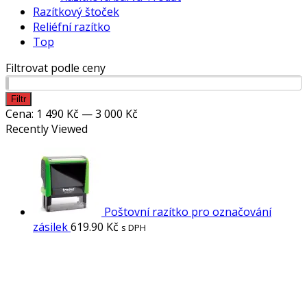
Razítkový štoček
Reliéfní razítko
Top
Filtrovat podle ceny
Minimální
Maximální
Filtr
cena
cena
Cena:
1 490 Kč
—
3 000 Kč
Recently Viewed
Poštovní razítko pro označování
zásilek
619.90
Kč
s DPH