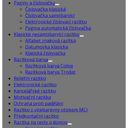
Paginy a číslovačky
Číslovačka klasická
Číslovačka samobarvící
Elektronické číslovací razítko
Pagina automatická číslovačka
Klasické nesamobarvící razítko
Alfabet znaková razítka
Datumovka klasicka
Klasická číslovačka
Razítková barva
Razitková barva Colop
Razítková barva Trodat
Reliéfní razítko
Elektronické razítko
Kancelářské razítko
Motivační razítka
Ochrana proti padělání
Razítko s vícebarevný otiskem MCI
Předkontační razítko
Razítka na cesty a domov