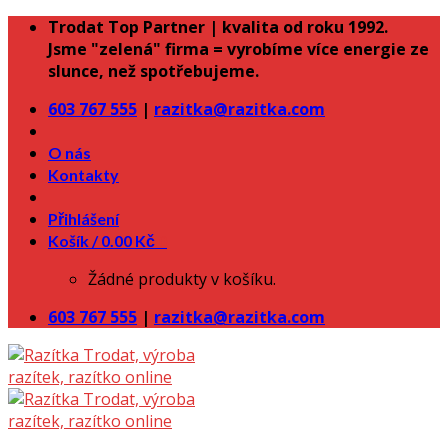
Skip
Trodat Top Partner | kvalita od roku 1992.
to
Jsme "zelená" firma = vyrobíme více energie ze
content
slunce, než spotřebujeme.
603 767 555
|
razitka@razitka.com
O nás
Kontakty
Přihlášení
Košík /
0.00
Kč
0
Žádné produkty v košíku.
603 767 555
|
razitka@razitka.com