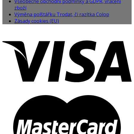
Všeobecné obchodní podmínky a GDPR, vrácení
zboží
Výměna polštářku Trodat, či razítka Colop
Zásady cookies (EU)