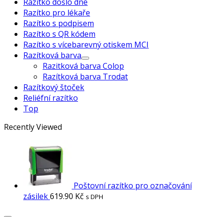
Razítko došlo dne
Razítko pro lékaře
Razítko s podpisem
Razítko s QR kódem
Razítko s vícebarevný otiskem MCI
Razítková barva
Razitková barva Colop
Razítková barva Trodat
Razítkový štoček
Reliéfní razítko
Top
Recently Viewed
Poštovní razítko pro označování
zásilek
619.90
Kč
s DPH