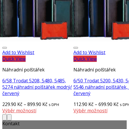
Add to Wishlist
Add to Wishlist
Quick View
Quick View
Náhradní polštářek
Náhradní polštářek
6/58 Trodat 5208, 5480, 5485,
6/50 Trodat 5200, 5430, 5
5274 náhradní polštářek modrý/
5546 náhradní polštářek,
červený
červený
229.90
Kč
–
899.90
Kč
112.90
Kč
–
699.90
Kč
s DPH
s DP
Výběr možností
Výběr možností
Kontakt