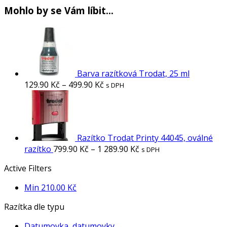
Mohlo by se Vám líbit…
Barva razítková Trodat, 25 ml
129.90
Kč
–
499.90
Kč
s DPH
Razítko Trodat Printy 44045, oválné
razítko
799.90
Kč
–
1 289.90
Kč
s DPH
Active Filters
Min
210.00
Kč
Razítka dle typu
Datumovka, datumovky