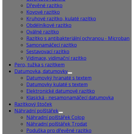
Dřevěné razítko
Kovové razítko
Kruhové razítko, kulaté razítko
Obdélníkové razítko
Oválné razítko
Razítko s antibakteriální ochranou - Microban
Samonamáčecí razítko
Sestavovací razítko
Vidimace, vidimační razítko
Pero, tužka s razítkem
Datumovka, datumovky
Datumovký hranaté s textem
Datumovky kulaté s textem
Elektronické datumové razítko
Klasická - nesamonamáčecí datumovka
Razítkový štoček
Náhradní polštářek
Náhradní polštářek Colop
Náhradní polštářek Trodat
Poduška pro dřevěné razítko