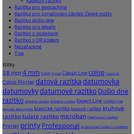
Kapesní razítko
Razítka pro geocaching
Razítka pro označování zásilek České pošty
Razítko došlo dne
Razítko pro lékaře
Razítko s podpisem
Razítko s QR kódem
Nezařazené
Top
štítky
4 mm
colop
3.8 mm
Classic Line
5 mm
6 míst
Colop 20
datová razítka
datumovka
Colop Printer
datumovky
datumové razítko
Došlo dne
razítko
Expert Line
dřevěná razítka
Dřevěné razítko
HORRAY H56
kruhové
klasické razítko
kovové razítko
klasická datumovka
microban
razítko
kulaté razítko
Paginovací razítko
printy
Professional
Printer
propisovací tužka s razítkem