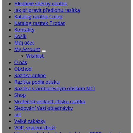
Hledáme sběrny razítek
Jak připravit předlohu razítka
Katalog razítek Colop
Katalog razítek Trodat
Kontakty
Košík
Můj účet
My Account
Wishlist
O nás
Obchod
Razítka online
Razítka podle otisku
Razítka s vícebarevným otiskem MCI
Shop
Skutečná velikost otisku razítka
Sledování Vaší objednávky
uct
Velké zakázky
VOP, vrácení zboží