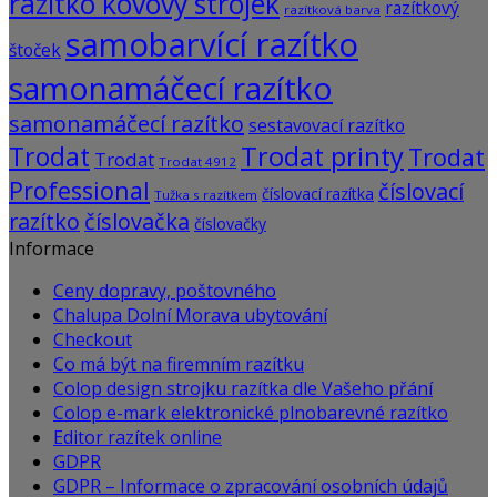
razítko kovový strojek
razítkový
razítková barva
samobarvící razítko
štoček
samonamáčecí razítko
samonamáčecí razítko
sestavovací razítko
Trodat
Trodat printy
Trodat
Trodat
Trodat 4912
Professional
číslovací
číslovací razítka
Tužka s razítkem
razítko
číslovačka
číslovačky
Informace
Ceny dopravy, poštovného
Chalupa Dolní Morava ubytování
Checkout
Co má být na firemním razítku
Colop design strojku razítka dle Vašeho přání
Colop e-mark elektronické plnobarevné razítko
Editor razítek online
GDPR
GDPR – Informace o zpracování osobních údajů