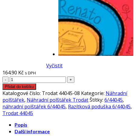
Vyčistit
164.90
Kč
s DPH
6/44045
Trodat
Přidat do košíku
44045
Katalogové číslo:
Trodat 44045-08
Kategorie:
Náhradní
náhradní
polštářek
,
Náhradní polštářek Trodat
Štítky:
6/44045
,
polštářek
náhradní polštářek 6/44045
,
Razítková poduška 6/44045
,
množství
Trodat 44045
Popis
Další informace