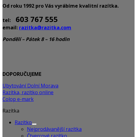
Od roku 1992 pro Vás vyrábíme kvalitní razítka.
603 767 555
tel:
email:
razitka@razitka.com
Pondělí – Pátek 8 – 16 hodin
DOPORUČUJEME
Ubytování Dolní Morava
Razítka, razítko online
Colop e-mark
Razítka
Razítko
Nejprodávanější razítka
Čtvercové razítko