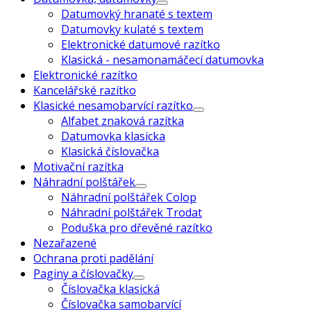
Datumovký hranaté s textem
Datumovky kulaté s textem
Elektronické datumové razítko
Klasická - nesamonamáčecí datumovka
Elektronické razítko
Kancelářské razítko
Klasické nesamobarvící razítko
Alfabet znaková razítka
Datumovka klasicka
Klasická číslovačka
Motivační razítka
Náhradní polštářek
Náhradní polštářek Colop
Náhradní polštářek Trodat
Poduška pro dřevěné razítko
Nezařazené
Ochrana proti padělání
Paginy a číslovačky
Číslovačka klasická
Číslovačka samobarvící