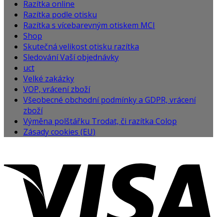
Razítka online
Razítka podle otisku
Razítka s vícebarevným otiskem MCI
Shop
Skutečná velikost otisku razítka
Sledování Vaší objednávky
uct
Velké zakázky
VOP, vrácení zboží
Všeobecné obchodní podmínky a GDPR, vrácení
zboží
Výměna polštářku Trodat, či razítka Colop
Zásady cookies (EU)