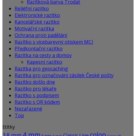
Razítková barva Trodat
Reliéfní razítko
Elektronické razítko
Kancelářské razítko
Motivační razítka
Ochrana proti padělání
Razítko s vícebarevný otiskem MCI
Předkontační razítko
Razítka na cesty a domov
Kapesní razítko
Razítka pro geocaching
Razítka pro označování zásilek České pošty
Razítko došlo dne
Razítko pro lékaře
Razítko s podpisem
Razítko s QR kódem
Nezařazené
Top
štítky
4 mm
colop
3.8 mm
Classic Line
5 mm
6 míst
Colop 20