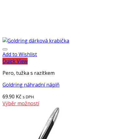
Add to Wishlist
Quick View
Pero, tužka s razítkem
Goldring náhradní náplň
69.90
Kč
s DPH
Výběr možností