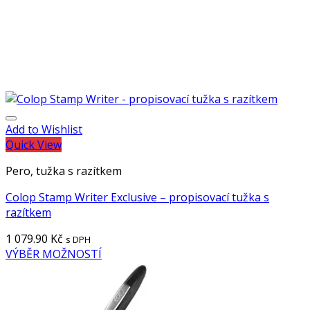
Add to Wishlist
Quick View
Pero, tužka s razítkem
Colop Stamp Writer Exclusive – propisovací tužka s
razítkem
1 079.90
Kč
s DPH
VÝBĚR MOŽNOSTÍ