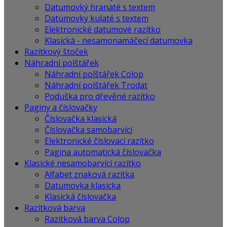
Datumovký hranaté s textem
Datumovky kulaté s textem
Elektronické datumové razítko
Klasická - nesamonamáčecí datumovka
Razítkový štoček
Náhradní polštářek
Náhradní polštářek Colop
Náhradní polštářek Trodat
Poduška pro dřevěné razítko
Paginy a číslovačky
Číslovačka klasická
Číslovačka samobarvící
Elektronické číslovací razítko
Pagina automatická číslovačka
Klasické nesamobarvící razítko
Alfabet znaková razítka
Datumovka klasicka
Klasická číslovačka
Razítková barva
Razitková barva Colop