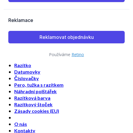
Používáme
Retino
Razítko
Datumovky
Číslovačky
Pero, tužka s razítkem
Náhradní polštářek
Razítková barva
Razítkový štoček
Zásady cookies (EU)
O nás
Kontakty