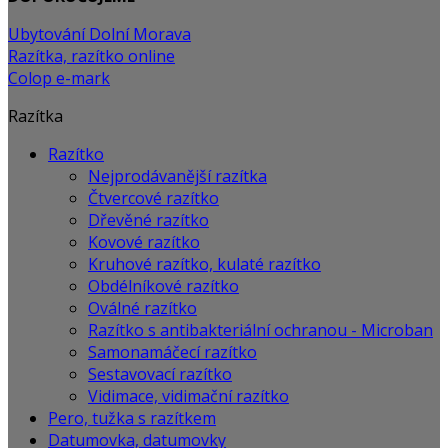
Ubytování Dolní Morava
Razítka, razítko online
Colop e-mark
Razítka
Razítko
Nejprodávanější razítka
Čtvercové razítko
Dřevěné razítko
Kovové razítko
Kruhové razítko, kulaté razítko
Obdélníkové razítko
Oválné razítko
Razítko s antibakteriální ochranou - Microban
Samonamáčecí razítko
Sestavovací razítko
Vidimace, vidimační razítko
Pero, tužka s razítkem
Datumovka, datumovky