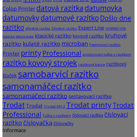
datová razítka
datumovka
Colop Printer
datumovky
datumové razítko
Došlo dne
razítko
Expert Line
dřevěná razítka
Dřevěné razítko
HORRAY H56
kruhové
klasické razítko
kovové razítko
klasická datumovka
microban
razítko
kulaté razítko
Paginovací razítko
printy
Professional
Printer
propisovací tužka s razítkem
razítko kovový strojek
razítkový
razítková barva
samobarvící razítko
štoček
samonamáčecí razítko
samonamáčecí razítko
sestavovací razítko
Trodat
Trodat printy
Trodat
Trodat
Trodat 4912
Professional
číslovací
číslovací razítka
Tužka s razítkem
razítko
číslovačka
číslovačky
Informace