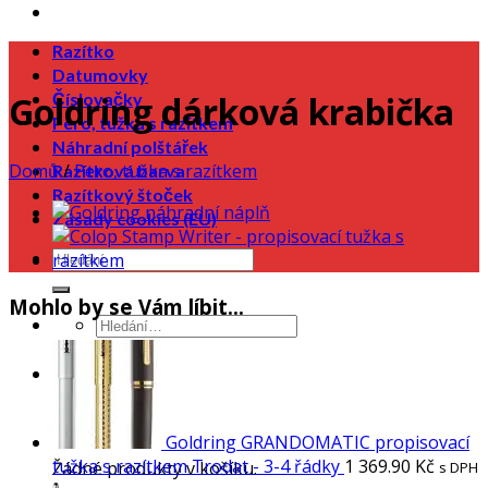
Razítko
Datumovky
Číslovačky
Goldring dárková krabička
Pero, tužka s razítkem
Náhradní polštářek
Domů
/
Pero, tužka s razítkem
Razítková barva
Razítkový štoček
Zásady cookies (EU)
Mohlo by se Vám líbit…
0
Košík
Goldring GRANDOMATIC propisovací
tužka s razítkem Trodat - 3-4 řádky
1 369.90
Kč
Žádné produkty v košíku.
s DPH