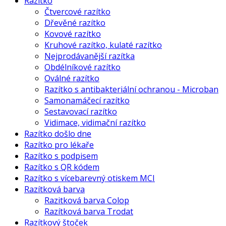
Razítko
Čtvercové razítko
Dřevěné razítko
Kovové razítko
Kruhové razítko, kulaté razítko
Nejprodávanější razítka
Obdélníkové razítko
Oválné razítko
Razítko s antibakteriální ochranou - Microban
Samonamáčecí razítko
Sestavovací razítko
Vidimace, vidimační razítko
Razítko došlo dne
Razítko pro lékaře
Razítko s podpisem
Razítko s QR kódem
Razítko s vícebarevný otiskem MCI
Razítková barva
Razitková barva Colop
Razítková barva Trodat
Razítkový štoček