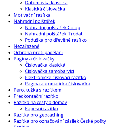
Datumovka klasicka
Klasická číslovačka
Motivační razítka
Náhradní polštářek
Náhradní polštářek Colop
Náhradní polštářek Trodat
Poduška pro dřevěné razítko
Nezařazené
Ochrana proti padělání
Paginy a číslovačky
Číslovačka klasická
Číslovačka samobarvící
Elektronické číslovací razítko
Pagina automatická číslovačka
Pero, tužka s razítkem
Předkontační razítko
Razítka na cesty a domov
Kapesní razítko
Razítka pro geocaching
Razítka pro označování zásilek České pošty