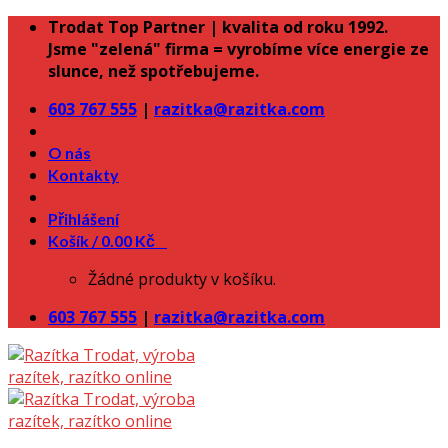
Skip
Trodat Top Partner | kvalita od roku 1992.
to
Jsme "zelená" firma = vyrobíme více energie ze
content
slunce, než spotřebujeme.
603 767 555
|
razitka@razitka.com
O nás
Kontakty
Přihlášení
Košík /
0.00
Kč
0
Žádné produkty v košíku.
603 767 555
|
razitka@razitka.com