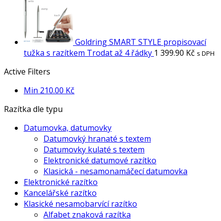
Goldring SMART STYLE propisovací
tužka s razítkem Trodat až 4 řádky
1 399.90
Kč
s DPH
Active Filters
Min
210.00
Kč
Razítka dle typu
Datumovka, datumovky
Datumovký hranaté s textem
Datumovky kulaté s textem
Elektronické datumové razítko
Klasická - nesamonamáčecí datumovka
Elektronické razítko
Kancelářské razítko
Klasické nesamobarvící razítko
Alfabet znaková razítka