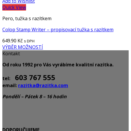
Add to Wishlist
Quick View
Pero, tužka s razítkem
Colop Stamp Writer – propisovací tužka s razítkem
649.90
Kč
s DPH
VÝBĚR MOŽNOSTÍ
Kontakt
Od roku 1992 pro Vás vyrábíme kvalitní razítka.
603 767 555
tel:
email:
razitka@razitka.com
Pondělí – Pátek 8 – 16 hodin
DOPORUČUJEME